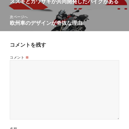
スズキとカワサキが共同開発したバイクがある
ー
前
ナ
の
ビ
投
次ページへ
ゲ
稿:
欧州車のデザインが奇抜な理由
次
ー
の
シ
投
ョ
稿:
コメントを残す
ン
コメント
※
名前