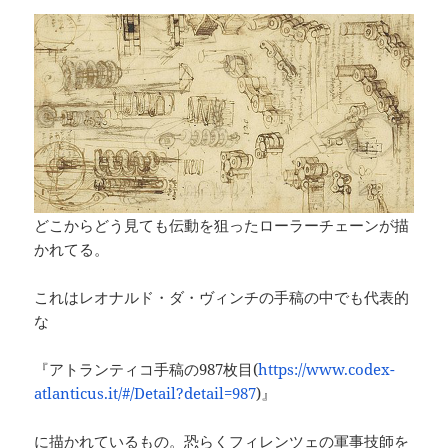
どこからどう見ても伝動を狙ったローラーチェーンが描
かれてる。
これはレオナルド・ダ・ヴィンチの手稿の中でも代表的
な
『アトランティコ手稿の987枚目(
https://www.codex-
atlanticus.it/#/Detail?detail=987
)』
に描かれているもの。恐らくフィレンツェの軍事技師を