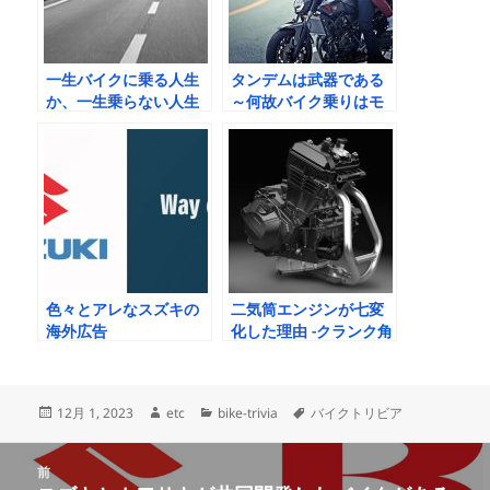
一生バイクに乗る人生
タンデムは武器である
か、一生乗らない人生
～何故バイク乗りはモ
かは30歳で決まる
テないのか～
色々とアレなスズキの
二気筒エンジンが七変
海外広告
化した理由 -クランク角
について-
投
作
カ
タ
12月 1, 2023
etc
bike-trivia
バイクトリビア
稿
成
テ
グ
日:
者
ゴ
投
リ
前
稿