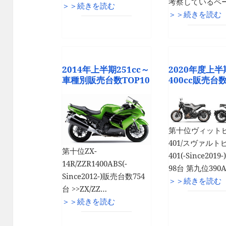
考察しているペ
＞＞続きを読む
＞＞続きを読む
2014年上半期251cc～
2020年度上半
車種別販売台数TOP10
400cc販売台数
第十位ヴィット
401/スヴァルト
第十位ZX-
401(-Since201
14R/ZZR1400ABS(-
98台 第九位390
Since2012-)販売台数754
＞＞続きを読む
台 >>ZX/ZZ…
＞＞続きを読む