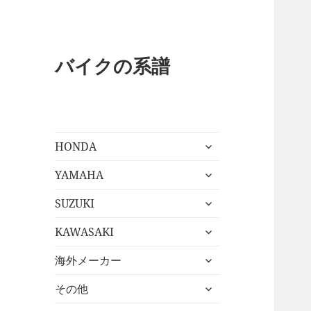
バイクの系譜
サ
HONDA
ブ
サ
メ
YAMAHA
ブ
ニ
サ
メ
SUZUKI
ュ
ブ
ニ
ー
サ
メ
KAWASAKI
ュ
を
ブ
ニ
ー
展
サ
メ
海外メーカー
ュ
を
開
ブ
ニ
ー
展
サ
メ
その他
ュ
を
開
ブ
ニ
ー