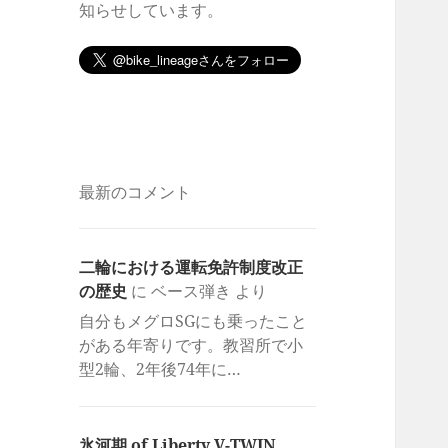
知らせしています。
最新のコメント
二輪における運転免許制度改正
の歴史
に
ベース弾き
より
自分もメグロSGにも乗ったこと
がある年寄りです。教習所で小
型2輪、2年後74年に…
氷河期 of Liberty V-TWIN