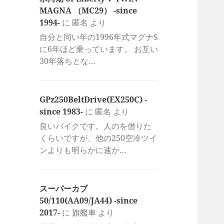
MAGNA （MC29） -since
1994-
に
匿名
より
自分と同い年の1996年式マグナS
に6年ほど乗っています。 お互い
30年落ちとな…
GPz250BeltDrive(EX250C) -
since 1983-
に
匿名
より
良いバイクです。人のを借りた
くらいですが、他の250空冷ツイ
ンよりも明らかに速か…
スーパーカブ
50/110(AA09/JA44) -since
2017-
に
旗艦車
より