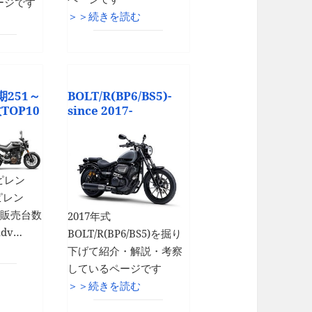
ージです
＞＞続きを読む
期251～
BOLT/R(BP6/BS5)-
TOP10
since 2017-
ピレン
ピレン
9-)販売台数
2017年式
Adv…
BOLT/R(BP6/BS5)を掘り
下げて紹介・解説・考察
しているページです
＞＞続きを読む