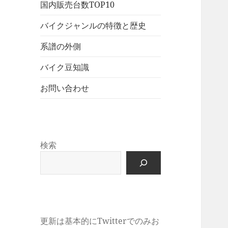
展
メ
国内販売台数TOP10
ュ
を
開
ニ
ー
展
バイクジャンルの特徴と歴史
ュ
を
開
ー
展
系譜の外側
を
開
展
バイク豆知識
開
お問い合わせ
検索
更新は基本的にTwitterでのみお