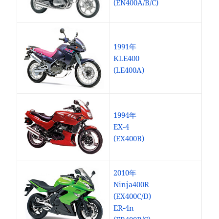
(EN400A/B/C)
1991年
KLE400
(LE400A)
1994年
EX-4
(EX400B)
2010年
Ninja400R
(EX400C/D)
ER-4n