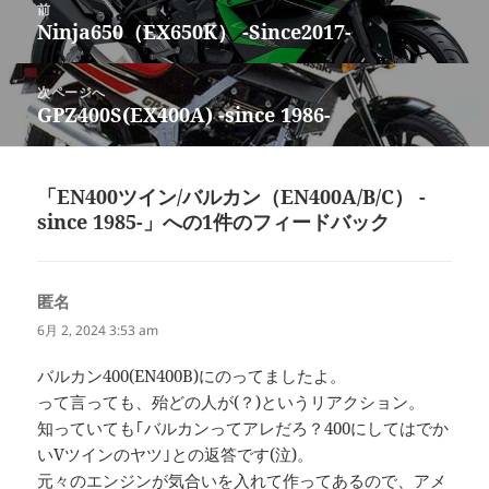
ー
前
稿
Ninja650（EX650K） -Since2017-
前
ナ
の
ビ
投
次ページへ
ゲ
稿:
GPZ400S(EX400A) -since 1986-
次
ー
の
シ
投
ョ
稿:
「EN400ツイン/バルカン（EN400A/B/C） -
ン
since 1985-」への1件のフィードバック
匿名
よ
り:
6月 2, 2024 3:53 am
バルカン400(EN400B)にのってましたよ。
って言っても、殆どの人が(？)というリアクション。
知っていても｢バルカンってアレだろ？400にしてはでか
いVツインのヤツ｣との返答です(泣)。
元々のエンジンが気合いを入れて作ってあるので、アメ