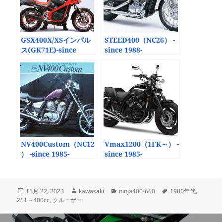
GSX400X/XSインパル
STEED400（NC26） -
ス(GK71E)-since
since 1988-
1986-
NV400Custom（NC12
Vmax1200（1FK～） -
） -since 1985-
since 1985-
投
作
カ
タ
11月 22, 2023
kawasaki
ninja400-650
1980年代
,
稿
成
テ
グ
251～400cc
,
クルーザー
日:
者
ゴ
リ
投