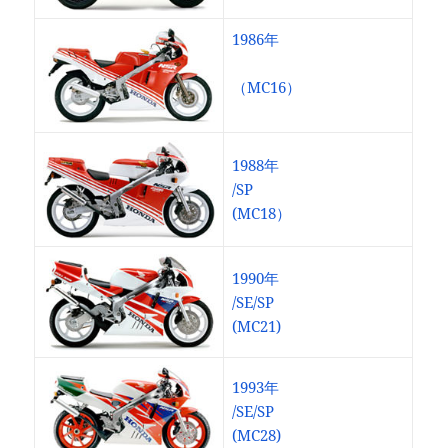
1986年
（MC16）
1988年
/SP
(MC18）
1990年
/SE/SP
(MC21)
1993年
/SE/SP
(MC28)