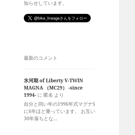
知らせしています。
最新のコメント
氷河期 of Liberty V-TWIN
MAGNA （MC29） -since
1994-
に
匿名
より
自分と同い年の1996年式マグナS
に6年ほど乗っています。 お互い
30年落ちとな…