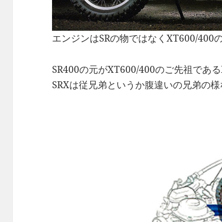
エンジンはSRの物ではなくXT600/400
SR400の元がXT600/400のご先祖で
SRXは従兄弟というか腹違いの兄弟の