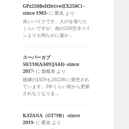
GPz250BeltDrive(EX250C) -
since 1983-
に
匿名
より
良いバイクです。人のを借りた
くらいですが、他の250空冷ツイ
ンよりも明らかに速か…
スーパーカブ
50/110(AA09/JA44) -since
2017-
に
旗艦車
より
後継のJA59も2022年に発売され
ています。5年くらい前から更新
されなくなりま…
KATANA（GT79B）-since
2019-
に
匿名
より