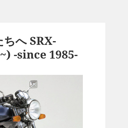
へ SRX-
~) -since 1985-