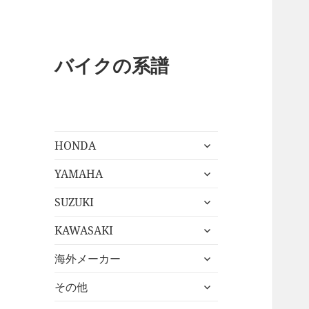
バイクの系譜
サ
HONDA
ブ
サ
メ
YAMAHA
ブ
ニ
サ
メ
SUZUKI
ュ
ブ
ニ
ー
サ
メ
KAWASAKI
ュ
を
ブ
ニ
ー
展
サ
メ
海外メーカー
ュ
を
開
ブ
ニ
ー
展
サ
メ
その他
ュ
を
開
ブ
ニ
ー