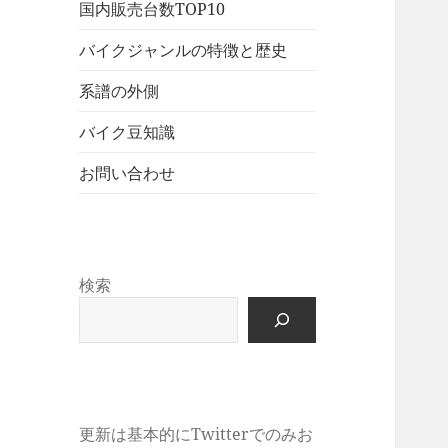
展
メ
国内販売台数TOP10
ュ
を
開
ニ
ー
展
バイクジャンルの特徴と歴史
ュ
を
開
ー
展
系譜の外側
を
開
展
バイク豆知識
開
お問い合わせ
検索
更新は基本的にTwitterでのみお