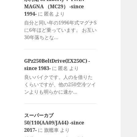
MAGNA （MC29） -since
1994-
に
匿名
より
自分と同い年の1996年式マグナS
に6年ほど乗っています。 お互い
30年落ちとな…
GPz250BeltDrive(EX250C) -
since 1983-
に
匿名
より
良いバイクです。人のを借りた
くらいですが、他の250空冷ツイ
ンよりも明らかに速か…
スーパーカブ
50/110(AA09/JA44) -since
2017-
に
旗艦車
より