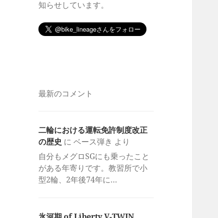
知らせしています。
最新のコメント
二輪における運転免許制度改正
の歴史
に
ベース弾き
より
自分もメグロSGにも乗ったこと
がある年寄りです。教習所で小
型2輪、2年後74年に…
氷河期 of Liberty V-TWIN