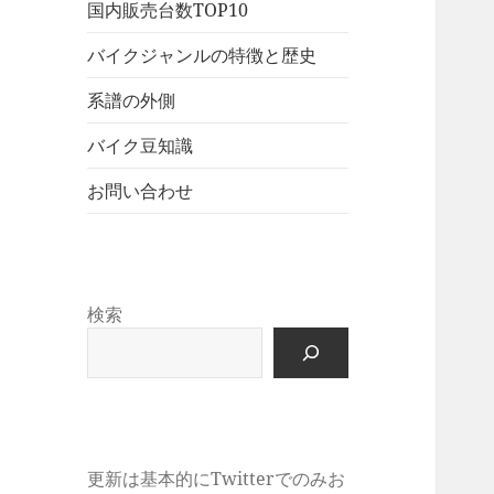
展
メ
国内販売台数TOP10
ュ
を
開
ニ
ー
展
バイクジャンルの特徴と歴史
ュ
を
開
ー
展
系譜の外側
を
開
展
バイク豆知識
開
お問い合わせ
検索
更新は基本的にTwitterでのみお