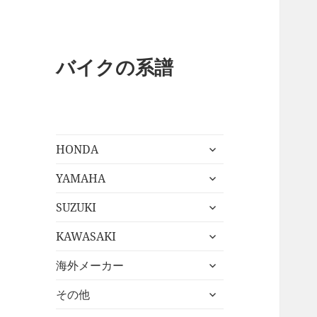
バイクの系譜
サ
HONDA
ブ
サ
メ
YAMAHA
ブ
ニ
サ
メ
SUZUKI
ュ
ブ
ニ
ー
サ
メ
KAWASAKI
ュ
を
ブ
ニ
ー
展
サ
メ
海外メーカー
ュ
を
開
ブ
ニ
ー
展
サ
メ
その他
ュ
を
開
ブ
ニ
ー