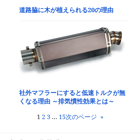
道路脇に木が植えられる20の理由
社外マフラーにすると低速トルクが無
くなる理由 ～排気慣性効果とは～
1
2
3
…
15
次のページ
»