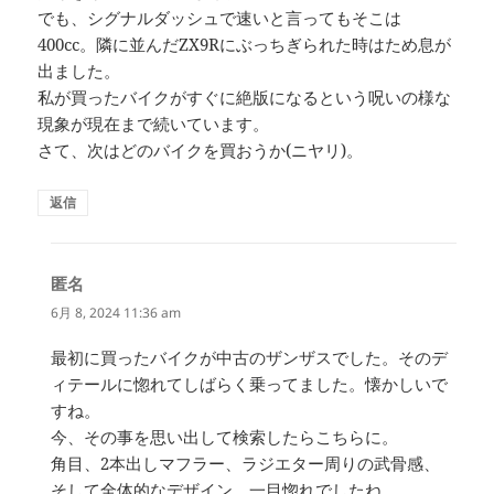
でも、シグナルダッシュで速いと言ってもそこは
400cc。隣に並んだZX9Rにぶっちぎられた時はため息が
出ました。
私が買ったバイクがすぐに絶版になるという呪いの様な
現象が現在まで続いています。
さて、次はどのバイクを買おうか(ニヤリ)。
返信
匿名
よ
り:
6月 8, 2024 11:36 am
最初に買ったバイクが中古のザンザスでした。そのデ
ィテールに惚れてしばらく乗ってました。懐かしいで
すね。
今、その事を思い出して検索したらこちらに。
角目、2本出しマフラー、ラジエター周りの武骨感、
そして全体的なデザイン。一目惚れでしたね。