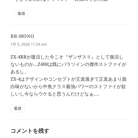
返信
RR-MONO
よ
り:
7月 5, 2026 11:24 am
ZX-4RRが復活した今こそ『ザンザスⅡ』として復活し
ないものか…Z400は既にパラツインの傑作ストファイが
あるし。
ZX-4はデザインやコンセプトが王道過ぎて正直あまり面
白味がないから中免クラス最強パワーのストファイが欲
しいし今ならウケると思うんだけどなぁ…。
返信
コメントを残す