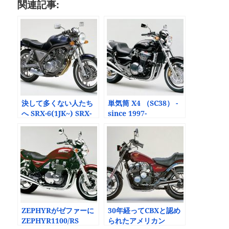
関連記事:
決して多くない人たち
単気筒 X4 （SC38） -
へ SRX-6(1JK~) SRX-
since 1997-
4(1JL~) -since 1985-
ZEPHYRがゼファーに
30年経ってCBXと認め
ZEPHYR1100/RS
られたアメリカン