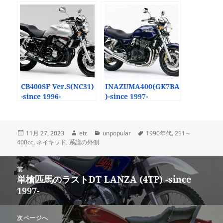
(ZR1100A/B) -since
CBX400Custom
1993-
(NC11) -since 1983-
CB400SF Ver.S(NC31)
INAZUMA400(GK7BA
-since 1996-
)-since 1997-
投
作
カ
タ
11月 27, 2023
etc
unpopular
1990年代
,
251～
稿
成
テ
グ
400cc
,
ネイキッド
,
系譜の外側
日:
者
ゴ
リ
投
ー
前
稿
単槍匹馬のラストDT LANZA (4TP) -since
前
ナ
1997-
の
ビ
投
ゲ
稿:
次ページへ
ー