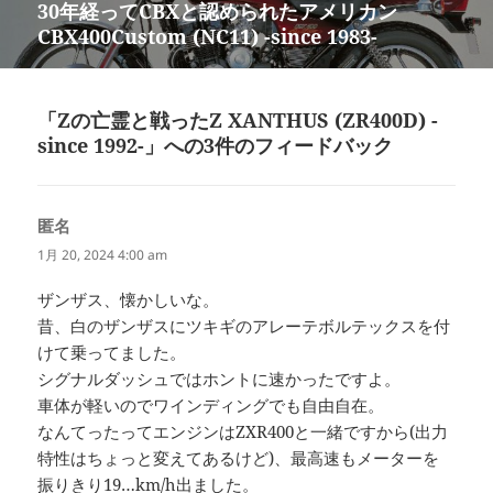
30年経ってCBXと認められたアメリカン
次
シ
CBX400Custom (NC11) -since 1983-
の
ョ
投
ン
稿:
「Zの亡霊と戦ったZ XANTHUS (ZR400D) -
since 1992-」への3件のフィードバック
匿名
よ
り:
1月 20, 2024 4:00 am
ザンザス、懐かしいな。
昔、白のザンザスにツキギのアレーテボルテックスを付
けて乗ってました。
シグナルダッシュではホントに速かったですよ。
車体が軽いのでワインディングでも自由自在。
なんてったってエンジンはZXR400と一緒ですから(出力
特性はちょっと変えてあるけど)、最高速もメーターを
振りきり19…km/h出ました。