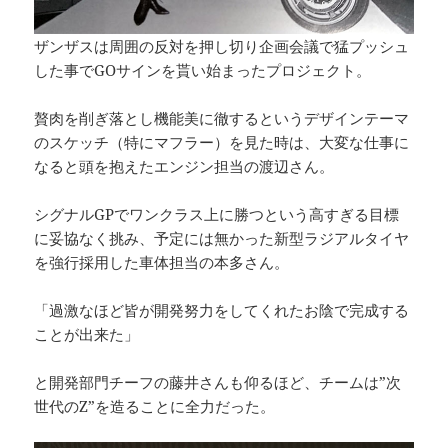
ザンザスは周囲の反対を押し切り企画会議で猛プッシュ
した事でGOサインを貰い始まったプロジェクト。
贅肉を削ぎ落とし機能美に徹するというデザインテーマ
のスケッチ（特にマフラー）を見た時は、大変な仕事に
なると頭を抱えたエンジン担当の渡辺さん。
シグナルGPでワンクラス上に勝つという高すぎる目標
に妥協なく挑み、予定には無かった新型ラジアルタイヤ
を強行採用した車体担当の本多さん。
「過激なほど皆が開発努力をしてくれたお陰で完成する
ことが出来た」
と開発部門チーフの藤井さんも仰るほど、チームは”次
世代のZ”を造ることに全力だった。