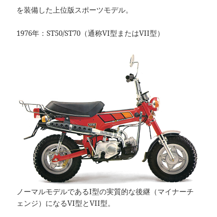
を装備した上位版スポーツモデル。
1976年：ST50/ST70（通称VI型またはVII型）
ノーマルモデルであるI型の実質的な後継（マイナーチ
ェンジ）になるVI型とVII型。