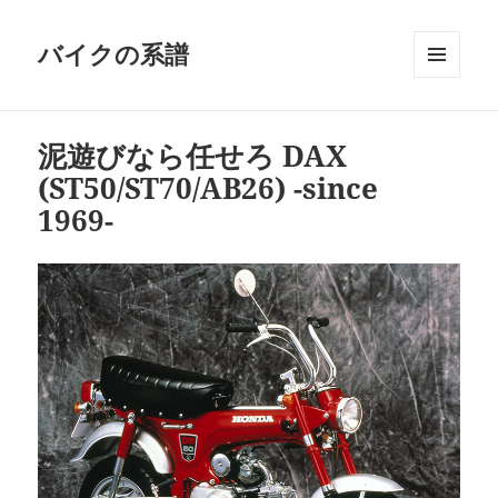
バイクの系譜
メニュ
ーとウ
ィジェ
泥遊びなら任せろ DAX
ット
(ST50/ST70/AB26) -since
1969-