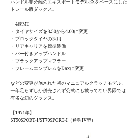
ハンドル非分離のエキスポートモデルEXをベースにした
トレール版ダックス。
・4速MT
・タイヤサイズを3.50から4.00に変更
・ブロックタイヤの採用
・リアキャリアを標準装備
・バー付きアップハンドル
・ブラックアップマフラー
・フレームエンブレムをDaxに変更
などの変更が施された初のマニュアルクラッチモデル。
一年足らずしか併売されず公式にも載ってない界隈では
有名な幻のダックス。
【1971年】
ST50SPORT-I/ST70SPORT-I（通称IV型）