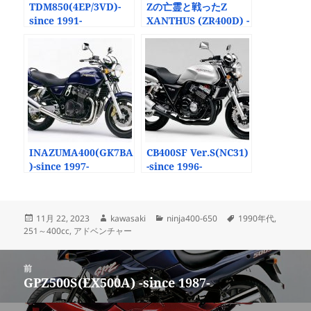
TDM850(4EP/3VD)-
Zの亡霊と戦ったZ
since 1991-
XANTHUS (ZR400D) -
since 1992-
INAZUMA400(GK7BA
CB400SF Ver.S(NC31)
)-since 1997-
-since 1996-
投
作
カ
タ
11月 22, 2023
kawasaki
ninja400-650
1990年代
,
稿
成
テ
グ
251～400cc
,
アドベンチャー
日:
者
ゴ
リ
投
ー
前
稿
GPZ500S(EX500A) -since 1987-
前
ナ
の
ビ