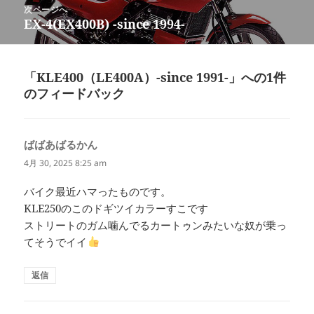
投
次ページへ
ゲ
稿:
EX-4(EX400B) -since 1994-
次
ー
の
シ
投
ョ
稿:
「KLE400（LE400A）-since 1991-」への1件
ン
のフィードバック
ばばあばるかん
よ
り:
4月 30, 2025 8:25 am
バイク最近ハマったものです。
KLE250のこのドギツイカラーすこです
ストリートのガム噛んでるカートゥンみたいな奴が乗っ
てそうでイイ
返信