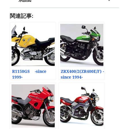
関連記事:
R1150GS -since
ZRX400/2(ZR400E/F) -
1999-
since 1994-