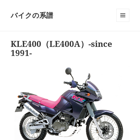
バイクの系譜
メニュ
ーとウ
ィジェ
KLE400（LE400A）-since
ット
1991-