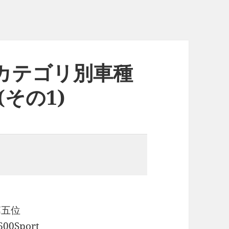
度カテゴリ別車種
その1)
第五位
600Sport