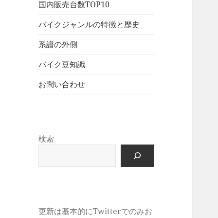
展
メ
国内販売台数TOP10
ュ
を
開
ニ
ー
展
バイクジャンルの特徴と歴史
ュ
を
開
ー
展
系譜の外側
を
開
展
バイク豆知識
開
お問い合わせ
検索
更新は基本的にTwitterでのみお