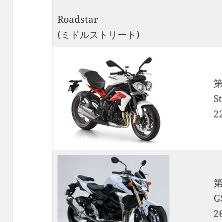
Roadstar
(ミドルストリート)
S
2
G
2