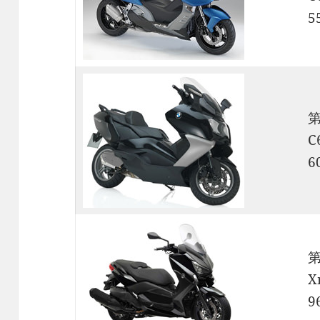
5
C
6
X
9