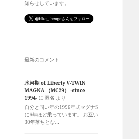
知らせしています。
最新のコメント
氷河期 of Liberty V-TWIN
MAGNA （MC29） -since
1994-
に
匿名
より
自分と同い年の1996年式マグナS
に6年ほど乗っています。 お互い
30年落ちとな…