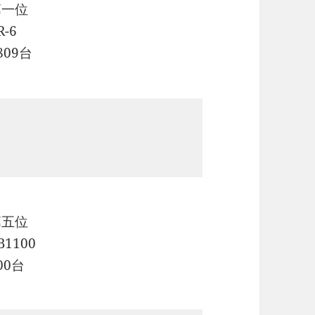
第一位
R-6
809台
第五位
B1100
00台