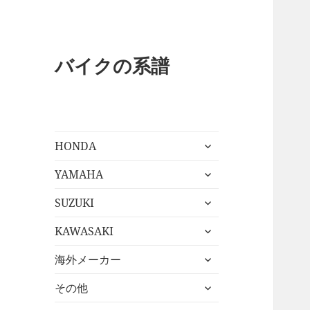
バイクの系譜
サ
HONDA
ブ
サ
メ
YAMAHA
ブ
ニ
サ
メ
SUZUKI
ュ
ブ
ニ
ー
サ
メ
KAWASAKI
ュ
を
ブ
ニ
ー
展
サ
メ
海外メーカー
ュ
を
開
ブ
ニ
ー
展
サ
メ
その他
ュ
を
開
ブ
ニ
ー