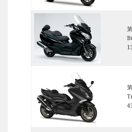
B
1
T
4