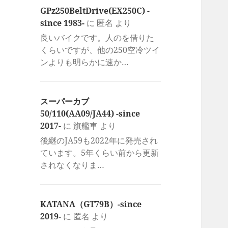
GPz250BeltDrive(EX250C) -
since 1983-
に
匿名
より
良いバイクです。人のを借りた
くらいですが、他の250空冷ツイ
ンよりも明らかに速か…
スーパーカブ
50/110(AA09/JA44) -since
2017-
に
旗艦車
より
後継のJA59も2022年に発売され
ています。5年くらい前から更新
されなくなりま…
KATANA（GT79B）-since
2019-
に
匿名
より