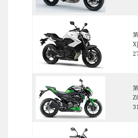
X
2
Z
3