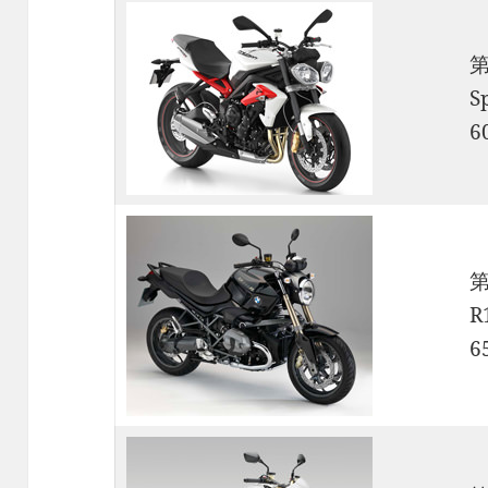
S
6
R
6