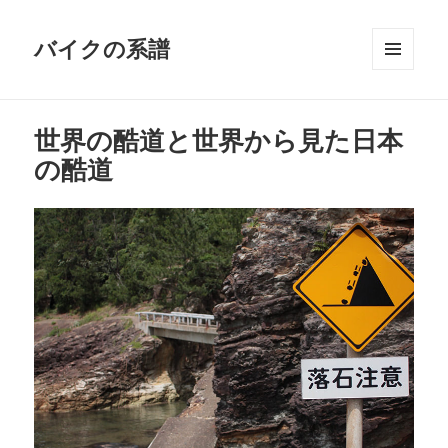
バイクの系譜
メニュ
ーとウ
ィジェ
世界の酷道と世界から見た日本
ット
の酷道