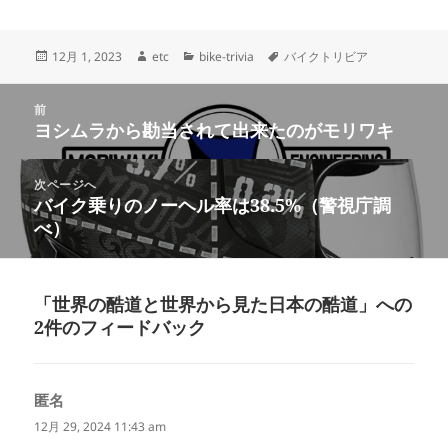
事業に乗り出した理由
～
投
作
カ
タ
12月 1, 2023
etc
bike-trivia
バイクトリビア
稿
成
テ
グ
日:
者
ゴ
投
リ
前
稿
ヨシムラから勘当されて出来たのがモリワキ
ー
前
ナ
の
ビ
投
次ページへ
ゲ
稿:
バイク乗りのノーヘル率は38.5%（警視庁調
次
ー
べ）
の
シ
投
ョ
稿:
ン
「世界の酷道と世界から見た日本の酷道」への
2件のフィードバック
匿名
よ
り:
12月 29, 2024 11:43 am