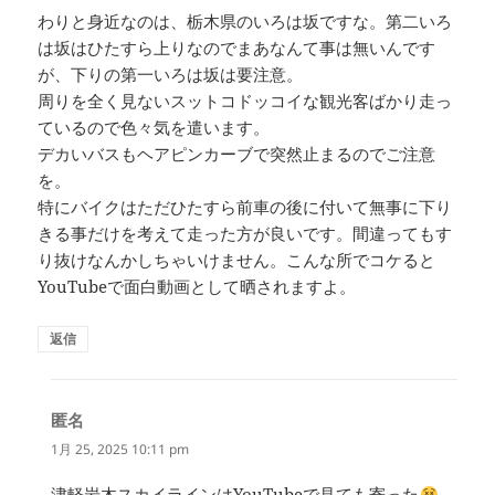
わりと身近なのは、栃木県のいろは坂ですな。第二いろ
は坂はひたすら上りなのでまあなんて事は無いんです
が、下りの第一いろは坂は要注意。
周りを全く見ないスットコドッコイな観光客ばかり走っ
ているので色々気を遣います。
デカいバスもヘアピンカーブで突然止まるのでご注意
を。
特にバイクはただひたすら前車の後に付いて無事に下り
きる事だけを考えて走った方が良いです。間違ってもす
り抜けなんかしちゃいけません。こんな所でコケると
YouTubeで面白動画として晒されますよ。
返信
匿名
よ
り:
1月 25, 2025 10:11 pm
津軽岩木スカイラインはYouTubeで見ても寄った