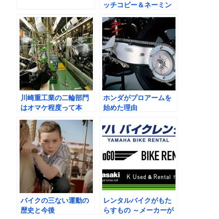
ッチコピー＆ネーミン
グセンスの歴史
川崎重工業の二輪部門
ホンダがプロアームを
はオマケ程度って本
始めた理由
当？
バイクの三ない運動の
レンタルバイクがもた
歴史と今後
らすもの ～メーカーが