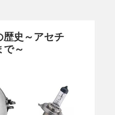
の歴史～アセチ
まで～