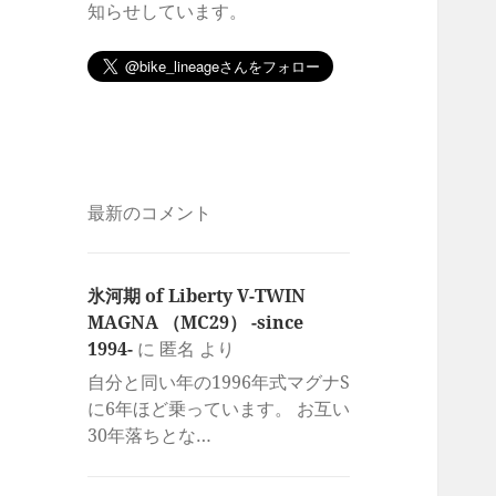
知らせしています。
最新のコメント
氷河期 of Liberty V-TWIN
MAGNA （MC29） -since
1994-
に
匿名
より
自分と同い年の1996年式マグナS
に6年ほど乗っています。 お互い
30年落ちとな…