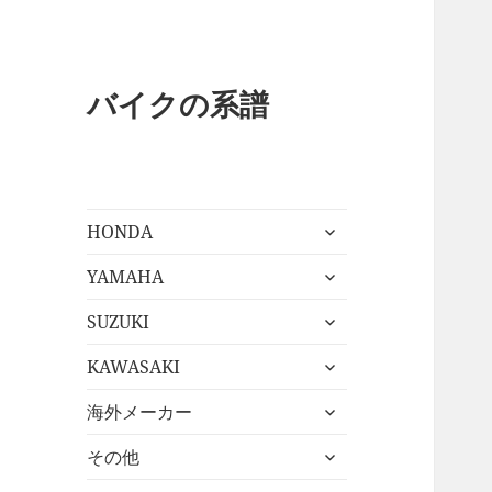
バイクの系譜
サ
HONDA
ブ
サ
メ
YAMAHA
ブ
ニ
サ
メ
SUZUKI
ュ
ブ
ニ
ー
サ
メ
KAWASAKI
ュ
を
ブ
ニ
ー
展
サ
メ
海外メーカー
ュ
を
開
ブ
ニ
ー
展
サ
メ
その他
ュ
を
開
ブ
ニ
ー