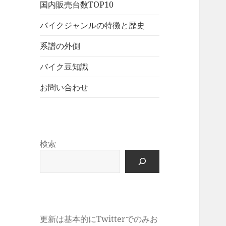
展
メ
国内販売台数TOP10
ュ
を
開
ニ
ー
展
バイクジャンルの特徴と歴史
ュ
を
開
ー
展
系譜の外側
を
開
展
バイク豆知識
開
お問い合わせ
検索
更新は基本的にTwitterでのみお