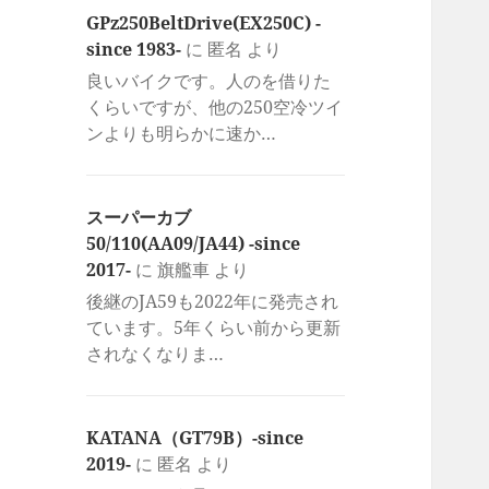
GPz250BeltDrive(EX250C) -
since 1983-
に
匿名
より
良いバイクです。人のを借りた
くらいですが、他の250空冷ツイ
ンよりも明らかに速か…
スーパーカブ
50/110(AA09/JA44) -since
2017-
に
旗艦車
より
後継のJA59も2022年に発売され
ています。5年くらい前から更新
されなくなりま…
KATANA（GT79B）-since
2019-
に
匿名
より