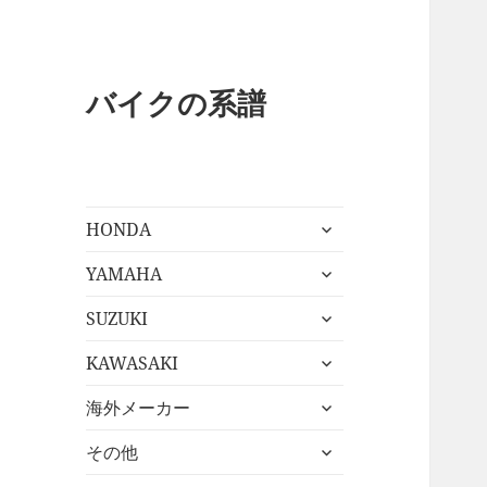
バイクの系譜
サ
HONDA
ブ
サ
メ
YAMAHA
ブ
ニ
サ
メ
SUZUKI
ュ
ブ
ニ
ー
サ
メ
KAWASAKI
ュ
を
ブ
ニ
ー
展
サ
メ
海外メーカー
ュ
を
開
ブ
ニ
ー
展
サ
メ
その他
ュ
を
開
ブ
ニ
ー