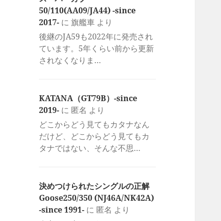
50/110(AA09/JA44) -since
2017-
に
旗艦車
より
後継のJA59も2022年に発売され
ています。5年くらい前から更新
されなくなりま…
KATANA（GT79B）-since
2019-
に
匿名
より
どこからどう見てもカタナなん
だけど、どこからどう見てもカ
タナではない、そんな不思…
決めつけられたシングルの正解
Goose250/350 (NJ46A/NK42A)
-since 1991-
に
匿名
より