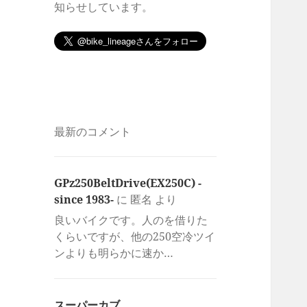
知らせしています。
最新のコメント
GPz250BeltDrive(EX250C) -
since 1983-
に
匿名
より
良いバイクです。人のを借りた
くらいですが、他の250空冷ツイ
ンよりも明らかに速か…
スーパーカブ