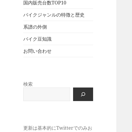
展
メ
国内販売台数TOP10
ュ
を
開
ニ
ー
展
バイクジャンルの特徴と歴史
ュ
を
開
ー
展
系譜の外側
を
開
展
バイク豆知識
開
お問い合わせ
検索
更新は基本的にTwitterでのみお