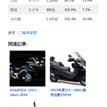
三位
ヤマハ
1,359台
86.1%
19.9%
四位
スズキ
486台
168.8%
7.1%
その他
1,147台
192.4%
16.9%
参照：
二輪車新聞
関連記事:
DS4/DSC4（35C）-
2015年度251～400cc販
since 2010-
売台数TOP10