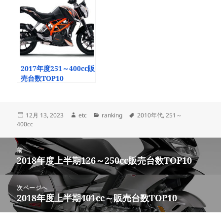
2017年度251～400cc販
売台数TOP10
投
作
カ
タ
12月 13, 2023
etc
ranking
2010年代
,
251～
稿
成
テ
グ
400cc
日:
者
ゴ
リ
投
ー
前
稿
2018年度上半期126～250cc販売台数TOP10
前
ナ
の
ビ
投
次ページへ
ゲ
稿:
2018年度上半期401cc～販売台数TOP10
次
ー
の
シ