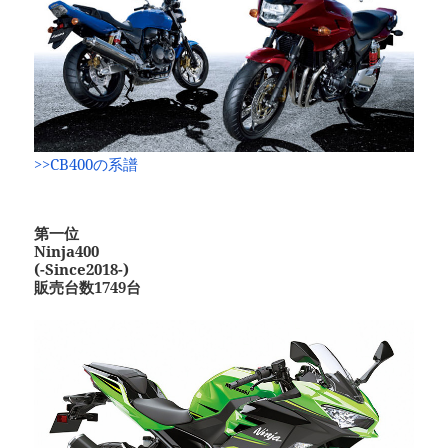
>>CB400の系譜
第一位
Ninja400
(-Since2018-)
販売台数1749台