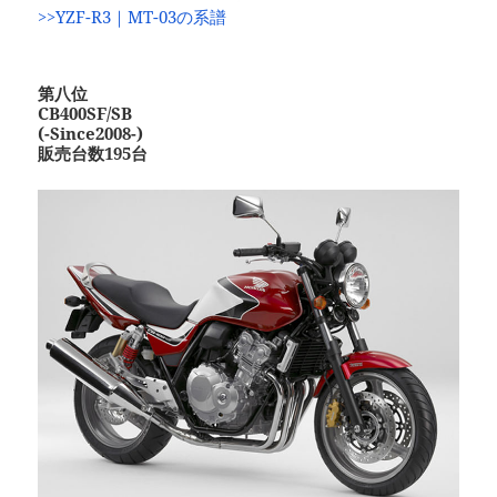
>>YZF-R3｜MT-03の系譜
第八位
CB400SF/SB
(-Since2008-)
販売台数195台