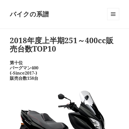
バイクの系譜
メニュ
ーとウ
ィジェ
2018年度上半期251～400cc販
ット
売台数TOP10
第十位
バーグマン400
(-Since2017-)
販売台数158台