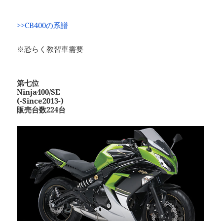
>>CB400の系譜
※恐らく教習車需要
第七位
Ninja400/SE
(-Since2013-)
販売台数224台