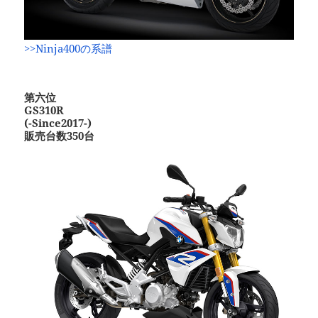
>>Ninja400の系譜
第六位
GS310R
(-Since2017-)
販売台数350台