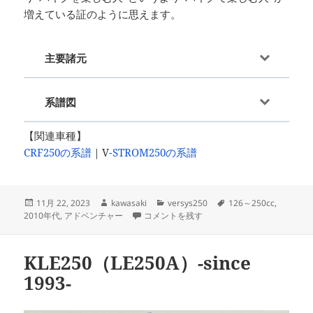
増えている証のように思えます。
主要諸元
系譜図
【関連車種】
CRF250の系譜
｜V
-STROM250の系譜
投
作
カ
タ
11月 22, 2023
kawasaki
versys250
126～250cc
,
稿
成
VERSYS-X 250（LE250B/D）-since 2017- に
テ
グ
2010年代
,
アドベンチャー
コメントを残す
日:
者
ゴ
リ
ー
KLE250（LE250A）-since
1993-