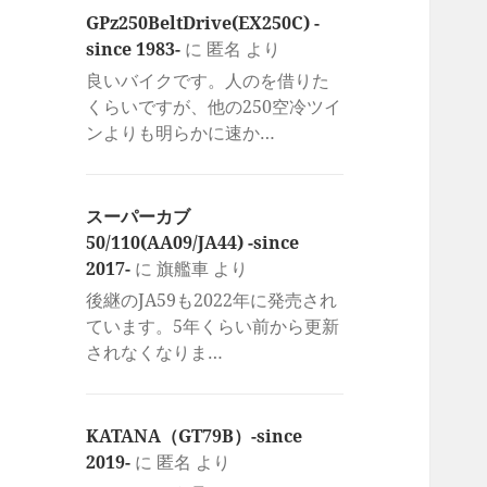
GPz250BeltDrive(EX250C) -
since 1983-
に
匿名
より
良いバイクです。人のを借りた
くらいですが、他の250空冷ツイ
ンよりも明らかに速か…
スーパーカブ
50/110(AA09/JA44) -since
2017-
に
旗艦車
より
後継のJA59も2022年に発売され
ています。5年くらい前から更新
されなくなりま…
KATANA（GT79B）-since
2019-
に
匿名
より