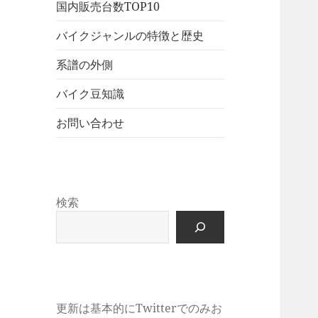
展
メ
国内販売台数TOP10
ュ
を
開
ニ
ー
展
バイクジャンルの特徴と歴史
ュ
を
開
ー
展
系譜の外側
を
開
展
バイク豆知識
開
お問い合わせ
検索
更新は基本的にTwitterでのみお