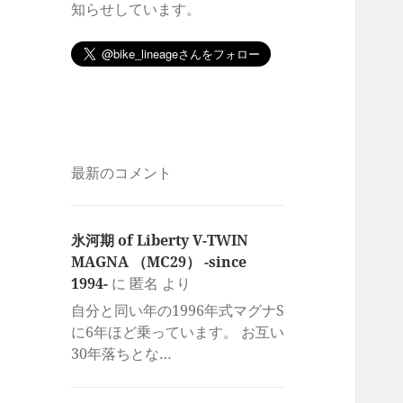
知らせしています。
最新のコメント
氷河期 of Liberty V-TWIN
MAGNA （MC29） -since
1994-
に
匿名
より
自分と同い年の1996年式マグナS
に6年ほど乗っています。 お互い
30年落ちとな…