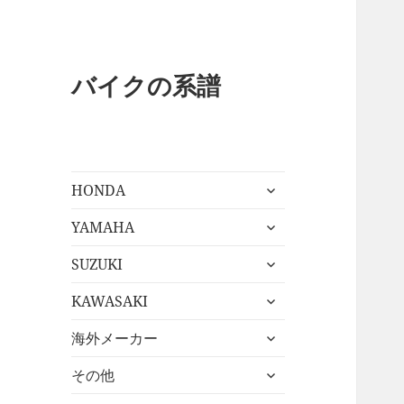
バイクの系譜
サ
HONDA
ブ
サ
メ
YAMAHA
ブ
ニ
サ
メ
SUZUKI
ュ
ブ
ニ
ー
サ
メ
KAWASAKI
ュ
を
ブ
ニ
ー
展
サ
メ
海外メーカー
ュ
を
開
ブ
ニ
ー
展
サ
メ
その他
ュ
を
開
ブ
ニ
ー