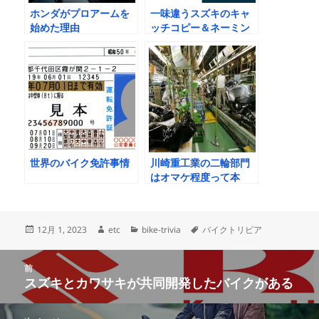
ホンダがプロアームを
一味違うスズキのキャ
始めた理由
ッチコピー＆ネーミン
グセンスの歴史
世界のバイク免許事情
川崎重工業の二輪部門
はオマケ程度って本
当？
投
作
カ
タ
12月 1, 2023
etc
bike-trivia
バイクトリビア
稿
成
テ
グ
日:
者
ゴ
投
リ
前
稿
スズキとカワサキが共同開発したバイクがある
ー
前
ナ
の
ビ
投