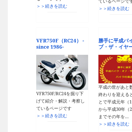
ているページで
＞＞続きを読む
＞＞続きを読む
VFR750F（RC24） -
勝手に平成バ
since 1986-
ブ・ザ・イヤ
平成の世があと
VFR750F/RC24を掘り下
終わりを迎える
げて紹介・解説・考察し
とで平成元年（1
ているページです
から平成30年（2
＞＞続きを読む
までその年を…
＞＞続きを読む