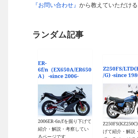
『お問い合わせ』
から教えていただける
ランダム記事
ER-
Z250FS/LTD(
6f/n（EX650A/ER650
/G) -since 198
A） -since 2006-
2006ER-6n/fを掘り下げて
Z250FS(KZ25
紹介・解説・考察してい
げて紹介・解説
るページです