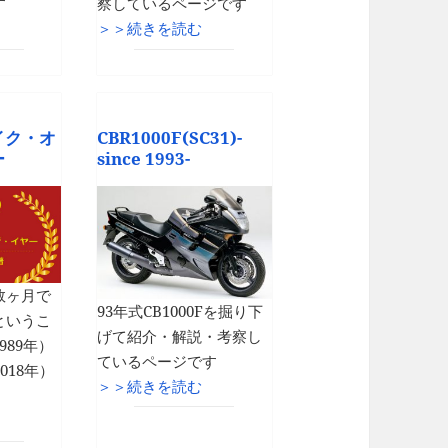
す
察しているページです
＞＞続きを読む
イク・オ
CBR1000F(SC31)-
ー
since 1993-
数ヶ月で
93年式CB1000Fを掘り下
というこ
げて紹介・解説・考察し
989年）
ているページです
018年）
＞＞続きを読む