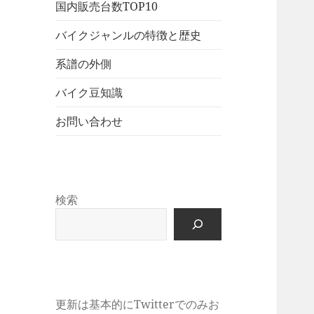
展
メ
国内販売台数TOP10
ュ
を
開
ニ
ー
展
バイクジャンルの特徴と歴史
ュ
を
開
ー
展
系譜の外側
を
開
展
バイク豆知識
開
お問い合わせ
検索
更新は基本的にTwitterでのみお