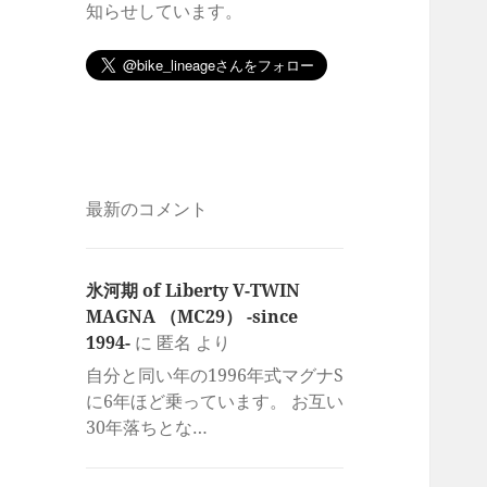
知らせしています。
最新のコメント
氷河期 of Liberty V-TWIN
MAGNA （MC29） -since
1994-
に
匿名
より
自分と同い年の1996年式マグナS
に6年ほど乗っています。 お互い
30年落ちとな…