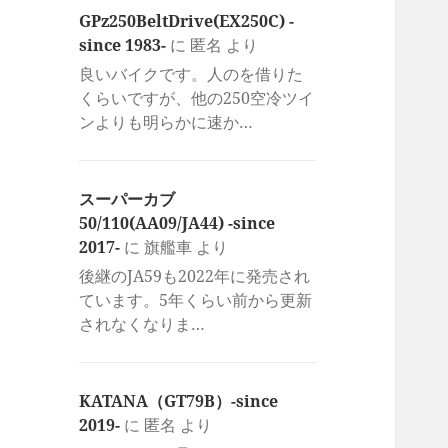
GPz250BeltDrive(EX250C) -
since 1983-
に
匿名
より
良いバイクです。人のを借りた
くらいですが、他の250空冷ツイ
ンよりも明らかに速か…
スーパーカブ
50/110(AA09/JA44) -since
2017-
に
旗艦車
より
後継のJA59も2022年に発売され
ています。5年くらい前から更新
されなくなりま…
KATANA（GT79B）-since
2019-
に
匿名
より