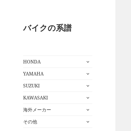
バイクの系譜
サ
HONDA
ブ
サ
メ
YAMAHA
ブ
ニ
サ
メ
SUZUKI
ュ
ブ
ニ
ー
サ
メ
KAWASAKI
ュ
を
ブ
ニ
ー
展
サ
メ
海外メーカー
ュ
を
開
ブ
ニ
ー
展
サ
メ
その他
ュ
を
開
ブ
ニ
ー