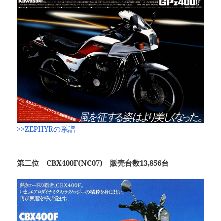
>>ZEPHYRの系譜
第二位 CBX400F(NC07) 販売台数13,856台