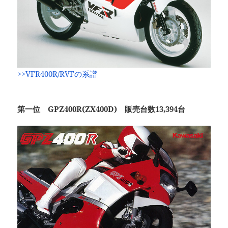
>>VFR400R/RVFの系譜
第一位 GPZ400R(ZX400D) 販売台数13,394台