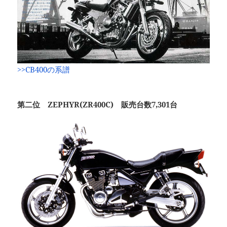
>>CB400の系譜
第二位 ZEPHYR(ZR400C) 販売台数7,301台