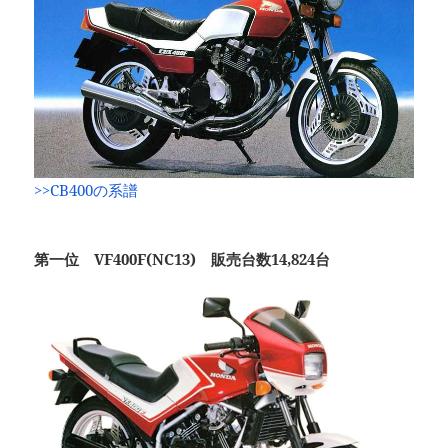
>>CB400の系譜
第一位 VF400F(NC13) 販売台数14,824台