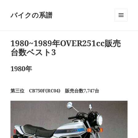
バイクの系譜
メニュ
ーとウ
ィジェ
1980~1989年OVER251cc販売
ット
台数ベスト3
1980年
第三位 CB750F(RC04) 販売台数7,747台