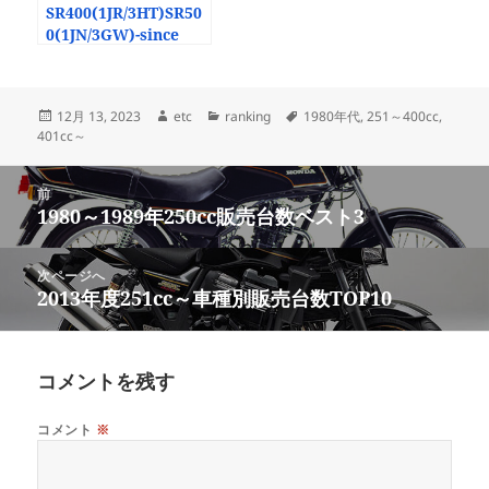
SR400(1JR/3HT)SR50
0(1JN/3GW)-since
1985-
投
作
カ
タ
12月 13, 2023
etc
ranking
1980年代
,
251～400cc
,
稿
成
テ
グ
401cc～
日:
者
ゴ
リ
投
ー
前
稿
1980～1989年250cc販売台数ベスト3
前
ナ
の
ビ
投
次ページへ
ゲ
稿:
2013年度251cc～車種別販売台数TOP10
次
ー
の
シ
投
ョ
稿:
コメントを残す
ン
コメント
※