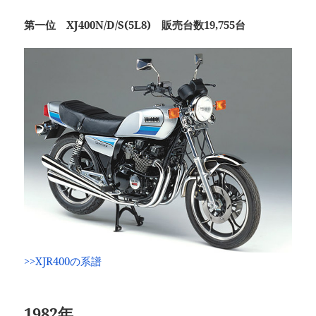
第一位 XJ400N/D/S(5L8) 販売台数19,755台
>>XJR400の系譜
1982年