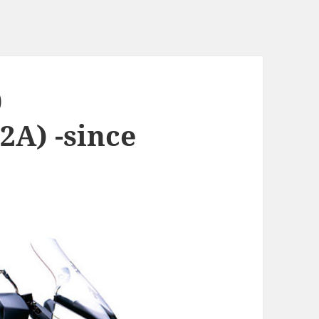
0
2A) -since