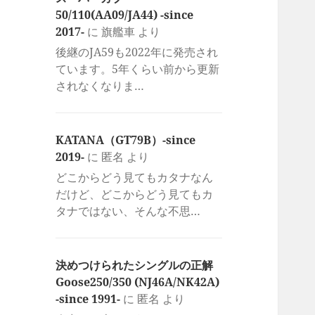
50/110(AA09/JA44) -since
2017-
に
旗艦車
より
後継のJA59も2022年に発売され
ています。5年くらい前から更新
されなくなりま…
KATANA（GT79B）-since
2019-
に
匿名
より
どこからどう見てもカタナなん
だけど、どこからどう見てもカ
タナではない、そんな不思…
決めつけられたシングルの正解
Goose250/350 (NJ46A/NK42A)
-since 1991-
に
匿名
より