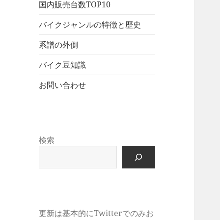
展
メ
国内販売台数TOP10
ュ
を
開
ニ
ー
展
バイクジャンルの特徴と歴史
ュ
を
開
ー
展
系譜の外側
を
開
展
バイク豆知識
開
お問い合わせ
検索
更新は基本的にTwitterでのみお