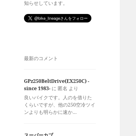
知らせしています。
最新のコメント
GPz250BeltDrive(EX250C) -
since 1983-
に
匿名
より
良いバイクです。人のを借りた
くらいですが、他の250空冷ツイ
ンよりも明らかに速か…
スーパーカブ