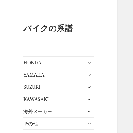
バイクの系譜
サ
HONDA
ブ
サ
メ
YAMAHA
ブ
ニ
サ
メ
SUZUKI
ュ
ブ
ニ
ー
サ
メ
KAWASAKI
ュ
を
ブ
ニ
ー
展
サ
メ
海外メーカー
ュ
を
開
ブ
ニ
ー
展
サ
メ
その他
ュ
を
開
ブ
ニ
ー