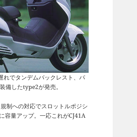
月遅れでタンデムバックレスト、パ
備したtype2が発売。
ス規制への対応でスロットルポジシ
に容量アップ。一応これがCJ41A