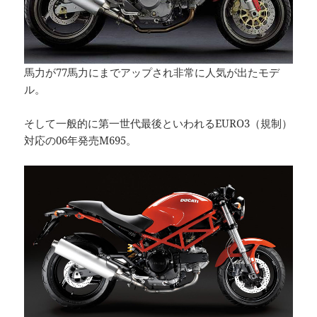
馬力が77馬力にまでアップされ非常に人気が出たモデ
ル。
そして一般的に第一世代最後といわれるEURO3（規制）
対応の06年発売M695。