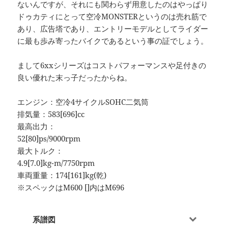
ないんですが、それにも関わらず用意したのはやっぱり
ドゥカティにとって空冷MONSTERというのは売れ筋で
あり、広告塔であり、エントリーモデルとしてライダー
に最も歩み寄ったバイクであるという事の証でしょう。
まして6xxシリーズはコストパフォーマンスや足付きの
良い優れた末っ子だったからね。
エンジン：空冷4サイクルSOHC二気筒
排気量：583[696]cc
最高出力：
52[80]ps/9000rpm
最大トルク：
4.9[7.0]kg-m/7750rpm
車両重量：174[161]kg(乾)
※スペックはM600 []内はM696
系譜図