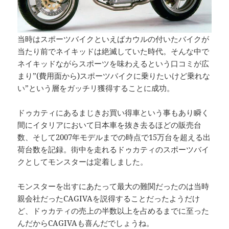
当時はスポーツバイクといえばカウルの付いたバイクが
当たり前でネイキッドは絶滅していた時代。そんな中で
ネイキッドながらスポーツを味わえるという口コミが広
まり”(費用面から)スポーツバイクに乗りたいけど乗れな
い”という層をガッチリ獲得することに成功。
ドゥカティにあるまじきお買い得車という事もあり瞬く
間にイタリアにおいて日本車を抜き去るほどの販売台
数、そして2007年モデルまでの時点で15万台を超える出
荷台数を記録。街中を走れるドゥカティのスポーツバイ
クとしてモンスターは定着しました。
モンスターを出すにあたって最大の難関だったのは当時
親会社だったCAGIVAを説得することだったようだけ
ど、ドゥカティの売上の半数以上を占めるまでに至った
んだからCAGIVAも喜んだでしょうね。