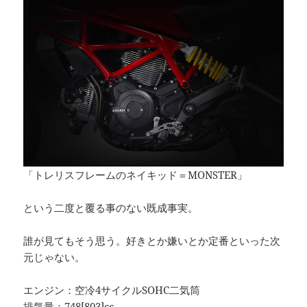
「トレリスフレームのネイキッド＝MONSTER」
という二度と覆る事のない既成事実。
誰が見てもそう思う。好きとか嫌いとか定番といった次
元じゃない。
エンジン：空冷4サイクルSOHC二気筒
排気量：748[803]cc