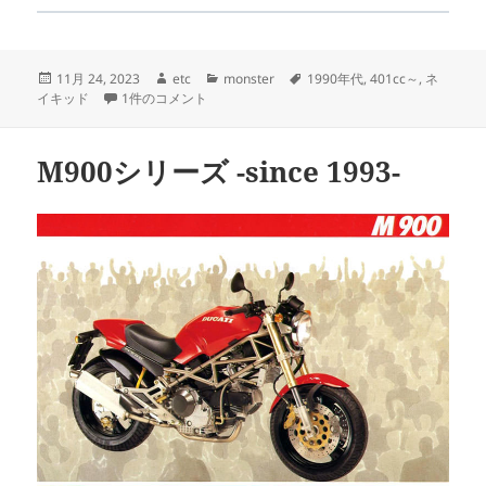
投
作
カ
タ
11月 24, 2023
etc
monster
1990年代
,
401cc～
,
ネ
稿
M600シリーズ -since 1994- への
成
テ
グ
イキッド
1件のコメント
日:
者
ゴ
リ
ー
M900シリーズ -since 1993-