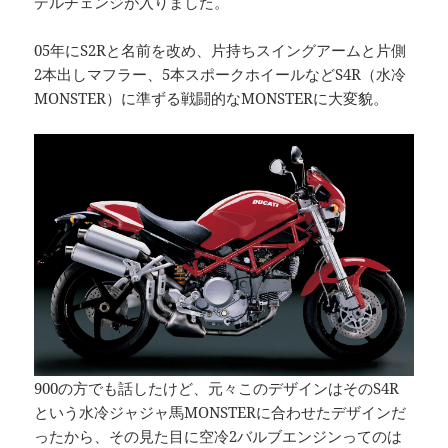
デルチェンジが入りました。
05年にS2Rと名前を改め、片持ちスイングアームと片側
2本出しマフラー、5本スポークホイールなどS4R（水冷
MONSTER）に準ずる戦闘的なMONSTERに大変貌。
900の方でも話したけど、元々このデザインはそのS4R
という水冷ジャジャ馬MONSTERに合わせたデザインだ
ったから、その見た目に空冷2バルブエンジンってのは