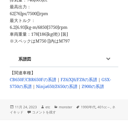
最高出力：
62[76]ps/7500[]rpm
最大トルク：
6.2[6.93]kg-m/6850[5750]rpm
車両重量：178[186]kg(乾) [装]
※スペックはM750 []内はM797
系譜図
【関連車種】
CB650F/CBR650Fの系譜
｜
FZ6/XJ6/FZ8の系譜
｜
GSX-
S750の系譜
｜
Ninja650/Z650の系譜
｜
Z900の系譜
投
作
カ
タ
11月 24, 2023
etc
monster
1990年代
,
401cc～
,
ネ
稿
MONSTER750シリーズ -since 1996- に
成
テ
グ
イキッド
コメントを残す
日:
者
ゴ
リ
ー