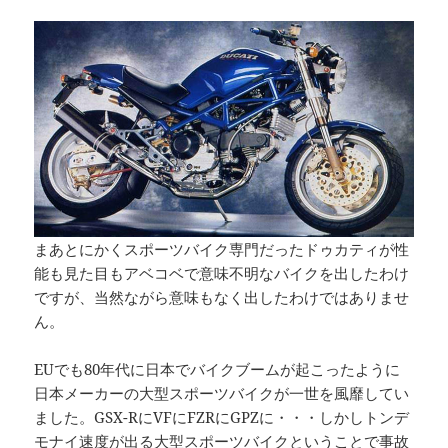
まあとにかくスポーツバイク専門だったドゥカティが性
能も見た目もアベコベで意味不明なバイクを出したわけ
ですが、当然ながら意味もなく出したわけではありませ
ん。
EUでも80年代に日本でバイクブームが起こったように
日本メーカーの大型スポーツバイクが一世を風靡してい
ました。GSX-RにVFにFZRにGPZに・・・しかしトンデ
モナイ速度が出る大型スポーツバイクということで事故