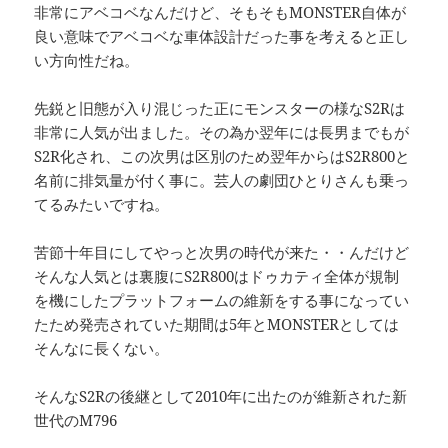
非常にアベコベなんだけど、そもそもMONSTER自体が
良い意味でアベコベな車体設計だった事を考えると正し
い方向性だね。
先鋭と旧態が入り混じった正にモンスターの様なS2Rは
非常に人気が出ました。その為か翌年には長男までもが
S2R化され、この次男は区別のため翌年からはS2R800と
名前に排気量が付く事に。芸人の劇団ひとりさんも乗っ
てるみたいですね。
苦節十年目にしてやっと次男の時代が来た・・んだけど
そんな人気とは裏腹にS2R800はドゥカティ全体が規制
を機にしたプラットフォームの維新をする事になってい
たため発売されていた期間は5年とMONSTERとしては
そんなに長くない。
そんなS2Rの後継として2010年に出たのが維新された新
世代のM796