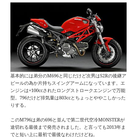
基本的には弟分のM696と同じだけど次男はS2Rの後継ア
ピールの為か片持ちスイングアームになっています。エ
ンジンは+100ccされたロングストロークエンジンで万能
型。796だけど排気量は803ccとちょっとややこしかった
りする。
このM796は弟の696と並んで第二世代空冷MONSTERが
途切れる最後まで発売されました。と言っても2013年ま
でと短い上に最初で最後なわけだけどね。