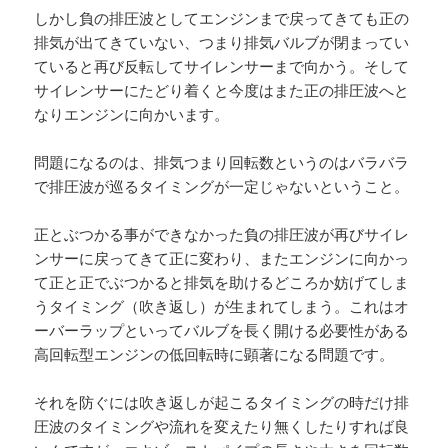
しかし負の排圧波としてエンジンまで戻ってきても正の
排気が出てきていない、つまり排気バルブが閉まってい
ていると再び反転してサイレンサーまで向かう。そして
サイレンサーにたどり着くと今度はまた正の排圧波へと
なりエンジンに向かいます。
問題になるのは、排気つまり回転数というのはバラバラ
で排圧波が巡るタイミングが一定じゃないということ。
正とぶつかる事ができなかった負の排圧波が再びサイレ
ンサーに戻ってきて正に変わり、またエンジンに向かっ
て正と正でぶつかると排気を助けるどころか妨げてしま
うタイミング（吹き返し）が生まれてしまう。これはオ
ーバーラップといってバルブを長く開ける必要性がある
高回転型エンジンの低回転時に顕著になる問題です。
それを防ぐには吹き返しが起こるタイミングの時だけ排
圧波のタイミングや流れを変えたり無くしたりすれば良