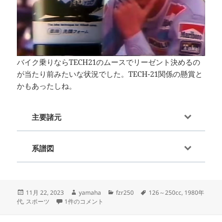
バイク乗りならTECH21のムースでリーゼント決めるの
が当たり前みたいな状況でした。TECH-21関係の懸賞と
かもあったしね。
主要諸元
系譜図
投
作
カ
タ
11月 22, 2023
yamaha
fzr250
126～250cc
,
1980年
稿
FZR250（2KR）-since 1986- への
成
テ
グ
代
,
スポーツ
1件のコメント
日:
者
ゴ
リ