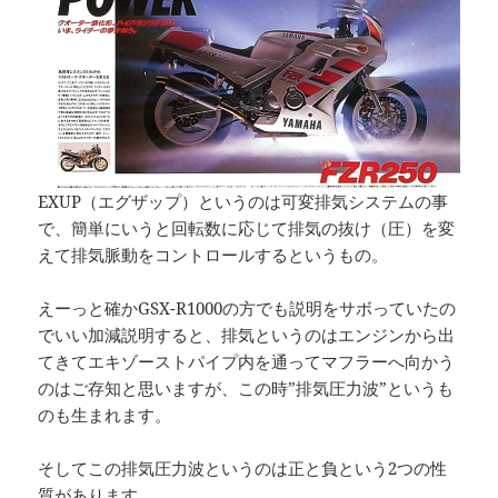
EXUP（エグザップ）というのは可変排気システムの事
で、簡単にいうと回転数に応じて排気の抜け（圧）を変
えて排気脈動をコントロールするというもの。
えーっと確かGSX-R1000の方でも説明をサボっていたの
でいい加減説明すると、排気というのはエンジンから出
てきてエキゾーストパイプ内を通ってマフラーへ向かう
のはご存知と思いますが、この時”排気圧力波”というも
のも生まれます。
そしてこの排気圧力波というのは正と負という2つの性
質があります。