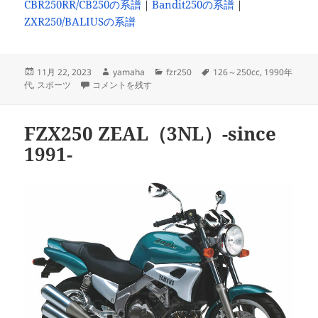
CBR250RR/CB250の系譜
｜
Bandit250の系譜
｜
ZXR250/BALIUSの系譜
投
作
カ
タ
11月 22, 2023
yamaha
fzr250
126～250cc
,
1990年
稿
FZR250（3LN最終）-since 1993- に
成
テ
グ
代
,
スポーツ
コメントを残す
日:
者
ゴ
リ
ー
FZX250 ZEAL（3NL）-since
1991-