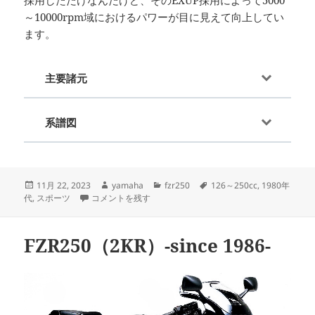
採用しただけなんだけど、そのEXUP採用によって5000
～10000rpm域におけるパワーが目に見えて向上してい
ます。
主要諸元
系譜図
投
作
カ
タ
11月 22, 2023
yamaha
fzr250
126～250cc
,
1980年
稿
FZR250（3HX）-since 1988- に
成
テ
グ
代
,
スポーツ
コメントを残す
日:
者
ゴ
リ
ー
FZR250（2KR）-since 1986-