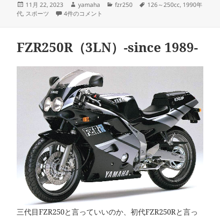
投
作
カ
タ
11月 22, 2023
yamaha
fzr250
126～250cc
,
1990年
稿
FZX250 ZEAL（3NL）-since 1991- への
成
テ
グ
代
,
スポーツ
4件のコメント
日:
者
ゴ
リ
ー
FZR250R（3LN）-since 1989-
三代目FZR250と言っていいのか、初代FZR250Rと言っ