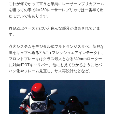
これが何でかって言うと単純にレーサーレプリカブーム
を狙っての事で4st250レーサーレプリカでは一番早く出
たモデルでもあります。
PHAZERベースとはいえ色んな部分が改良されていま
す。
点火システムをデジタル式フルトランジスタ化、新鮮な
風をキャブへ送るF.A.I（フレッシュエアインテーク）、
フロントブレーキはクラス最大となる320mmローター
に対向4POTキャリパー、他にも見て分かるようにセパ
ハン化やフレーム見直し、サス再設計などなど。