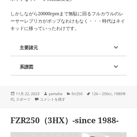
しかしながら20000rpmまで無駄に回るフルカウルのレ
ーサーレプリカがポップなわけもなく・・・時代はネイ
キッドに移っていったわけです。
主要諸元
系譜図
投
作
カ
タ
11月 22, 2023
yamaha
fzr250
126～250cc
,
1980年
稿
FZR250R（3LN）-since 1989- に
成
テ
グ
代
,
スポーツ
コメントを残す
日:
者
ゴ
リ
ー
FZR250（3HX）-since 1988-