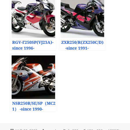
RGV-Γ250SP(VJ23A)-
ZXR250/R(ZX250C/D)
since 1996-
-since 1991-
NSR250R/SE/SP（MC2
1） -since 1990-