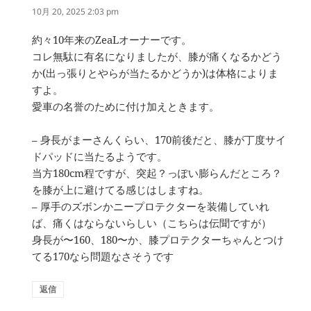
り:
10月 20, 2025 2:03 pm
約々10年来のZeaLオーナーです。
コレ無駄に有名になりましたが、膝が痛くなるかどう
か(出っ張りとやらが当たるかどうか)は体格によりま
すよ。
愛車の名誉のために付け加えときます。
– 身長がまーさんくらい、170前後だと、膝が丁度サイ
ドパッドに当たるようです。
当方180cm程ですが、突起？っぽい膨らんだところ？
を膝が上に避けてる感じはしますね。
– 厚手のズボンかニープロテクターを装備していれ
ば、痛くはならないらしい（こちらは伝聞ですが）
身長が〜160、180〜か、膝プロテクターちゃんとつけ
てる170なら問題なさそうです
返信