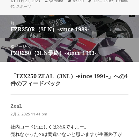
投
作
カ
タ
11月 22, 2023
yamaha
fzr250
126～250cc
,
1990年
稿
成
テ
グ
代
,
スポーツ
日:
者
ゴ
リ
投
ー
前
稿
FZR250R（3LN）-since 1989-
前
ナ
の
ビ
投
次ページへ
ゲ
稿:
FZR250（3LN最終）-since 1993-
次
ー
の
シ
投
ョ
稿:
「FZX250 ZEAL（3NL）-since 1991-」への4
ン
件のフィードバック
ZeaL
よ
り:
2月 2, 2025 11:41 pm
社内コードは正しくは3YXですよー。
売れなかったのは間違いないと思いますが生産終了が