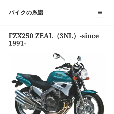
バイクの系譜
メニュ
ーとウ
ィジェ
FZX250 ZEAL（3NL）-since
ット
1991-