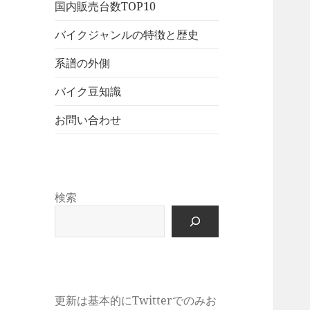
展
メ
国内販売台数TOP10
ュ
を
開
ニ
ー
展
バイクジャンルの特徴と歴史
ュ
を
開
ー
展
系譜の外側
を
開
展
バイク豆知識
開
お問い合わせ
検索
更新は基本的にTwitterでのみお