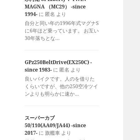
MAGNA （MC29） -since
1994-
に
匿名
より
自分と同い年の1996年式マグナS
に6年ほど乗っています。 お互い
30年落ちとな…
GPz250BeltDrive(EX250C) -
since 1983-
に
匿名
より
良いバイクです。人のを借りた
くらいですが、他の250空冷ツイ
ンよりも明らかに速か…
スーパーカブ
50/110(AA09/JA44) -since
2017-
に
旗艦車
より