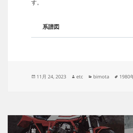
す。
系譜図
投
作
カ
タ
11月 24, 2023
etc
bimota
1980
稿
成
テ
グ
日:
者
ゴ
リ
ー
投
稿
前