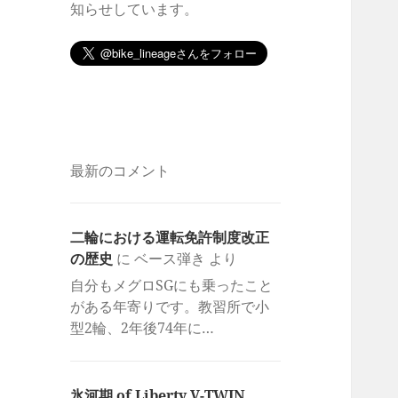
知らせしています。
最新のコメント
二輪における運転免許制度改正
の歴史
に
ベース弾き
より
自分もメグロSGにも乗ったこと
がある年寄りです。教習所で小
型2輪、2年後74年に…
氷河期 of Liberty V-TWIN