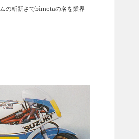
の斬新さでbimotaの名を業界