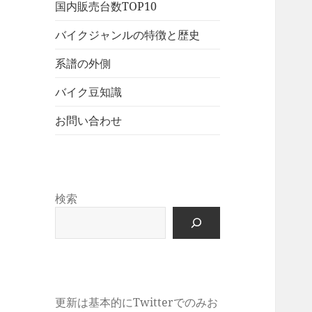
展
メ
国内販売台数TOP10
ュ
を
開
ニ
ー
展
バイクジャンルの特徴と歴史
ュ
を
開
ー
展
系譜の外側
を
開
展
バイク豆知識
開
お問い合わせ
検索
更新は基本的にTwitterでのみお