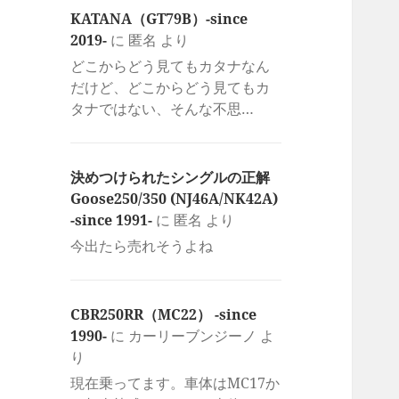
KATANA（GT79B）-since
2019-
に
匿名
より
どこからどう見てもカタナなん
だけど、どこからどう見てもカ
タナではない、そんな不思…
決めつけられたシングルの正解
Goose250/350 (NJ46A/NK42A)
-since 1991-
に
匿名
より
今出たら売れそうよね
CBR250RR（MC22） -since
1990-
に
カーリーブンジーノ
よ
り
現在乗ってます。車体はMC17か