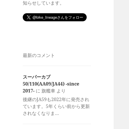
知らせしています。
最新のコメント
スーパーカブ
50/110(AA09/JA44) -since
2017-
に
旗艦車
より
後継のJA59も2022年に発売され
ています。5年くらい前から更新
されなくなりま…