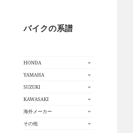
バイクの系譜
サ
HONDA
ブ
サ
メ
YAMAHA
ブ
ニ
サ
メ
SUZUKI
ュ
ブ
ニ
ー
サ
メ
KAWASAKI
ュ
を
ブ
ニ
ー
展
サ
メ
海外メーカー
ュ
を
開
ブ
ニ
ー
展
サ
メ
その他
ュ
を
開
ブ
ニ
ー