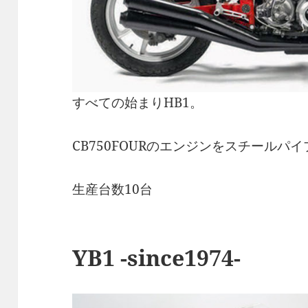
すべての始まりHB1。
CB750FOURのエンジンをスチール
生産台数10台
YB1 -since1974-