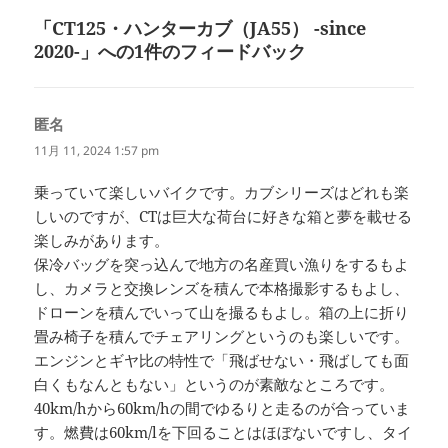
投
ョ
稿:
「CT125・ハンターカブ（JA55） -since
ン
2020-」への1件のフィードバック
匿名
よ
り:
11月 11, 2024 1:57 pm
乗っていて楽しいバイクです。カブシリーズはどれも楽
しいのですが、CTは巨大な荷台に好きな箱と夢を載せる
楽しみがあります。
保冷バッグを突っ込んで地方の名産買い漁りをするもよ
し、カメラと交換レンズを積んで本格撮影するもよし、
ドローンを積んでいって山を撮るもよし。箱の上に折り
畳み椅子を積んでチェアリングというのも楽しいです。
エンジンとギヤ比の特性で「飛ばせない・飛ばしても面
白くもなんともない」というのが素敵なところです。
40km/hから60km/hの間でゆるりと走るのが合っていま
す。燃費は60km/lを下回ることはほぼないですし、タイ