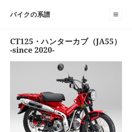
バイクの系譜
メニュ
ーとウ
ィジェ
CT125・ハンターカブ（JA55）
ット
-since 2020-