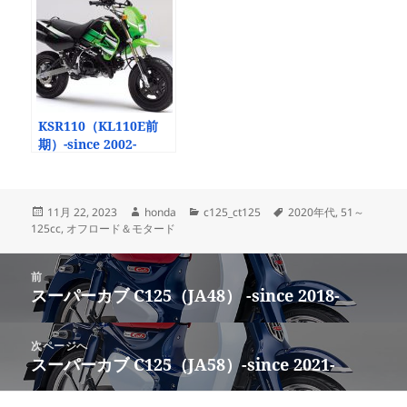
KSR110（KL110E前
期）-since 2002-
投
作
カ
タ
11月 22, 2023
honda
c125_ct125
2020年代
,
51～
稿
成
テ
グ
125cc
,
オフロード＆モタード
日:
者
ゴ
リ
投
ー
前
稿
スーパーカブ C125（JA48） -since 2018-
前
ナ
の
ビ
投
次ページへ
ゲ
稿:
スーパーカブ C125（JA58）-since 2021-
次
ー
の
シ