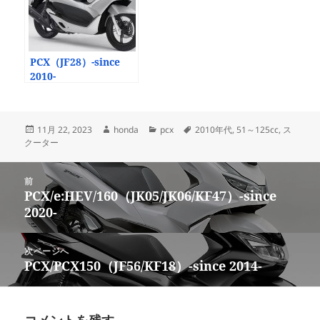
PCX（JF28）-since
2010-
投
作
カ
タ
11月 22, 2023
honda
pcx
2010年代
,
51～125cc
,
ス
稿
成
テ
グ
クーター
日:
者
ゴ
リ
投
ー
前
稿
PCX/e:HEV/160（JK05/JK06/KF47）-since
前
ナ
2020-
の
ビ
投
ゲ
稿:
次ページへ
ー
PCX/PCX150（JF56/KF18）-since 2014-
次
シ
の
ョ
投
ン
稿:
コメントを残す