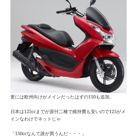
更には欧州向けがメインだったはずの150も追加。
日本は125ccまでが原付二種で維持費も安いので125がメ
インなわけでネットじゃ
「150ccなんて誰が買うんだ・・・」