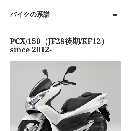
バイクの系譜
メニュ
ーとウ
ィジェ
PCX/150（JF28後期/KF12）-
ット
since 2012-