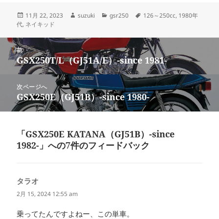
投
作
カ
タ
11月 22, 2023
suzuki
gsr250
126～250cc
,
1980年
稿
成
テ
グ
代
,
ネイキッド
日:
者
ゴ
リ
投
ー
前
稿
GSX250T/L（GJ51A/E）-since 1981-
前
ナ
の
ビ
投
次ページへ
ゲ
稿:
GSX250E（GJ51B）-since 1980-
次
ー
の
シ
投
ョ
稿:
「GSX250E KATANA（GJ51B）-since
ン
1982-」への7件のフィードバック
タラオ
よ
り:
2月 15, 2024 12:55 am
乗ってたんですよねー、この単車。