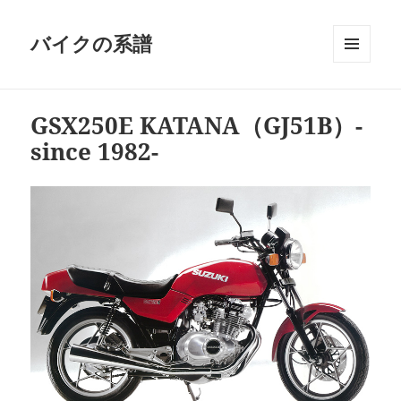
バイクの系譜
メニュ
ーとウ
ィジェ
GSX250E KATANA（GJ51B）-
ット
since 1982-