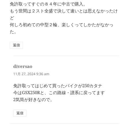
免許取ってすぐの８４年に中古で購入。
もう世間は２スト全盛で決して速いとは思えなかったけ
ど
何しろ初めての中型２輪、楽しくってしかたがなかっ
た。
返信
diversao
よ
り:
11月 27, 2024 9:36 am
免許取ってはじめて買ったバイクが250カタナ
今はGSX250Rと、この路線・譜系に戻ってます
2気筒が好きなので。
返信