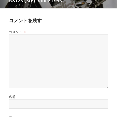
RS125 (MP) -since 1995-
次
ー
の
シ
投
ョ
稿:
コメントを残す
ン
コメント
※
名前