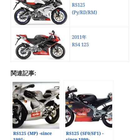
RS125
(Py/RD/RM)
2011年
RS4 125
関連記事:
RS125 (MP) -since
RS125 (SF0/SF1) -
1995-
since 1999-