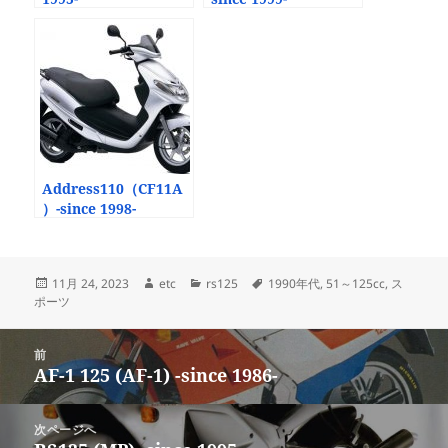
Address110（CF11A
）-since 1998-
投
作
カ
タ
11月 24, 2023
etc
rs125
1990年代
,
51～125cc
,
ス
稿
成
テ
グ
ポーツ
日:
者
ゴ
リ
投
ー
前
稿
AF-1 125 (AF-1) -since 1986-
前
ナ
の
ビ
投
次ページへ
ゲ
稿: