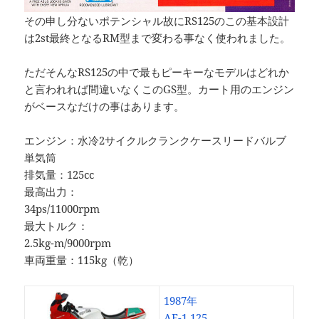
その申し分ないポテンシャル故にRS125のこの基本設計
は2st最終となるRM型まで変わる事なく使われました。
ただそんなRS125の中で最もピーキーなモデルはどれか
と言われれば間違いなくこのGS型。カート用のエンジン
がベースなだけの事はあります。
エンジン：水冷2サイクルクランクケースリードバルブ
単気筒
排気量：125cc
最高出力：
34ps/11000rpm
最大トルク：
2.5kg-m/9000rpm
車両重量：115kg（乾）
1987年
AF-1 125