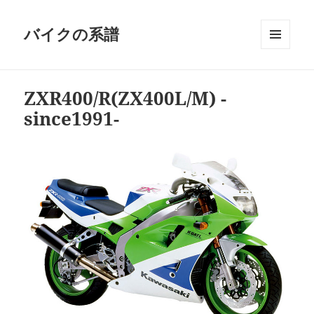
バイクの系譜
メニュ
ーとウ
ィジェ
ZXR400/R(ZX400L/M) -
ット
since1991-