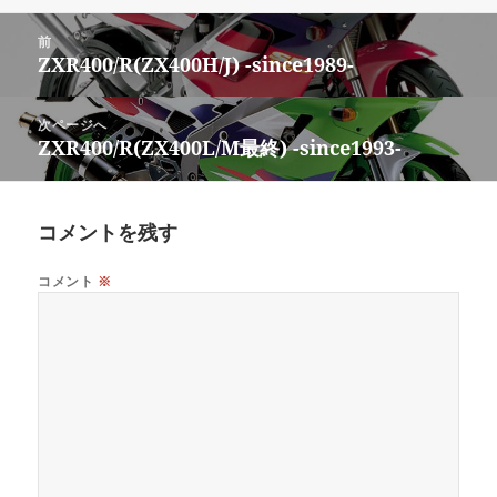
日:
者
ゴ
リ
投
ー
前
稿
ZXR400/R(ZX400H/J) -since1989-
前
ナ
の
ビ
投
次ページへ
ゲ
稿:
ZXR400/R(ZX400L/M最終) -since1993-
次
ー
の
シ
投
ョ
稿:
コメントを残す
ン
コメント
※