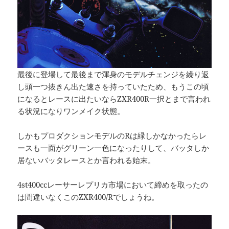
最後に登場して最後まで渾身のモデルチェンジを繰り返
し頭一つ抜きん出た速さを持っていたため、もうこの頃
になるとレースに出たいならZXR400R一択とまで言われ
る状況になりワンメイク状態。
しかもプロダクションモデルのRは緑しかなかったらレ
ースも一面がグリーン一色になったりして、バッタしか
居ないバッタレースとか言われる始末。
4st400ccレーサーレプリカ市場において締めを取ったの
は間違いなくこのZXR400/Rでしょうね。