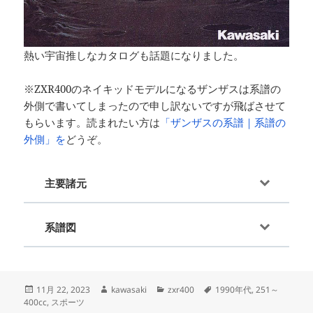
熱い宇宙推しなカタログも話題になりました。
※ZXR400のネイキッドモデルになるザンザスは系譜の
外側で書いてしまったので申し訳ないですが飛ばさせて
もらいます。読まれたい方は
「ザンザスの系譜｜系譜の
外側」を
どうぞ。
主要諸元
系譜図
投
作
カ
タ
11月 22, 2023
kawasaki
zxr400
1990年代
,
251～
稿
成
テ
グ
400cc
,
スポーツ