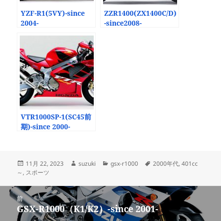
YZF-R1(5VY)-since
ZZR1400(ZX1400C/D)
2004-
-since2008-
VTR1000SP-1(SC45前
期)-since 2000-
投
作
カ
タ
11月 22, 2023
suzuki
gsx-r1000
2000年代
,
401cc
稿
成
テ
グ
～
,
スポーツ
日:
者
ゴ
リ
投
ー
前
稿
GSX-R1000（K1/K2）-since 2001-
前
ナ
の