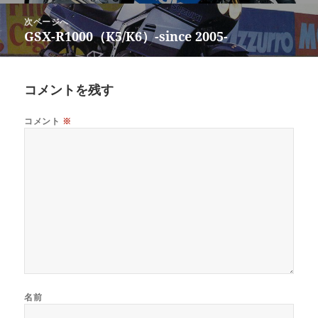
ビ
投
次ページへ
ゲ
稿:
GSX-R1000（K5/K6）-since 2005-
次
ー
の
シ
投
ョ
稿:
コメントを残す
ン
コメント
※
名前