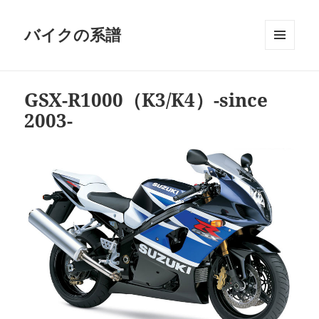
バイクの系譜
メニュ
ーとウ
ィジェ
GSX-R1000（K3/K4）-since
ット
2003-