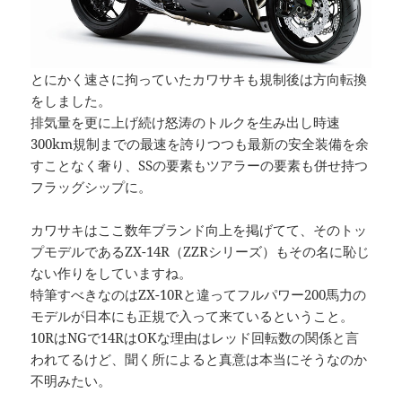
とにかく速さに拘っていたカワサキも規制後は方向転換
をしました。
排気量を更に上げ続け怒涛のトルクを生み出し時速
300km規制までの最速を誇りつつも最新の安全装備を余
すことなく奢り、SSの要素もツアラーの要素も併せ持つ
フラッグシップに。
カワサキはここ数年ブランド向上を掲げてて、そのトッ
プモデルであるZX-14R（ZZRシリーズ）もその名に恥じ
ない作りをしていますね。
特筆すべきなのはZX-10Rと違ってフルパワー200馬力の
モデルが日本にも正規で入って来ているということ。
10RはNGで14RはOKな理由はレッド回転数の関係と言
われてるけど、聞く所によると真意は本当にそうなのか
不明みたい。