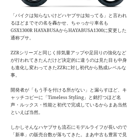
「バイクは知らないけどハヤブサは知ってる」と言われ
るほどまでその名を轟かせ、ちゃっかり車名も
GSX1300R HAYABUSAからHAYABUSA1300に変更した
通称ブサ。
ZZRシリーズと同じく排気量アップや足回りの強化など
が行われてきたんだけど決定的に違うのは見た目も中身
も進化し変わってきたZZRに対し初代から熟成レベルな
事。
開発者が「もう手を付ける所がない」と漏らすほど、キ
ャッチコピーに「Timeless Styling」と銘打つほど名
声・ルックス・性能と初代で完成しているからまあ当然
といえば当然。
しかしそんなハヤブサも流石にモデルライフが長いので
「新車」の販売台数が落ちてきた。まあ中古も豊富で見