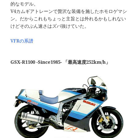
的なモデル。
V4カムギアトレーンで贅沢な装備を施したホモロゲマシ
ン。だからこれもちょっと主旨とは外れるかもしれない
けどそのぶん速さはズバ抜けていた。
VFRの系譜
GSX-R1100 -Since1985- 「最高速度252km/h」