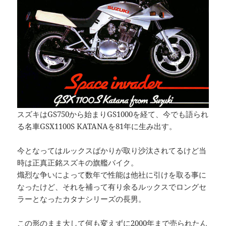
スズキはGS750から始まりGS1000を経て、今でも語られ
る名車GSX1100S KATANAを81年に生み出す。
今となってはルックスばかりが取り沙汰されてるけど当
時は正真正銘スズキの旗艦バイク。
熾烈な争いによって数年で性能は他社に引けを取る事に
なったけど、それを補って有り余るルックスでロングセ
ラーとなったカタナシリーズの長男。
この形のまま大して何も変えずに2000年まで売られたん