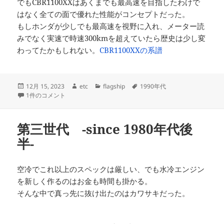
でもCBR1100XXはあくまでも最高速を目指したわけで
はなく全ての面で優れた性能がコンセプトだった。
もしホンダが少しでも最高速を視野に入れ、メーター読
みでなく実速で時速300kmを超えていたら歴史は少し変
わってたかもしれない。
CBR1100XXの系譜
投
作
カ
タ
12月 15, 2023
etc
flagship
1990年代
稿
第四世代 -since 1990年代- への
成
テ
グ
1件のコメント
日:
者
ゴ
リ
ー
第三世代 -since 1980年代後
半-
空冷でこれ以上のスペックは厳しい、でも水冷エンジン
を新しく作るのはお金も時間も掛かる。
そんな中で真っ先に抜け出たのはカワサキだった。