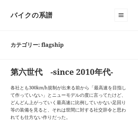
バイクの系譜
メニュ
ーとウ
ィジェ
ット
カテゴリー:
flagship
第六世代 -since 2010年代-
各社とも300km/h規制が出来る前から「最高速を目指し
て作っていない」とニューモデルの度に言ってたけど、
どんどん上がっていく最高速に比例していかない足回り
等の装備を見ると、それは世間に対する社交辞令と思わ
れても仕方ない作りだった。