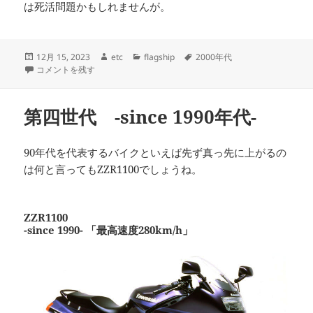
は死活問題かもしれませんが。
投
作
カ
タ
12月 15, 2023
etc
flagship
2000年代
稿
第五世代 -since 2000年代- に
成
テ
グ
コメントを残す
日:
者
ゴ
リ
ー
第四世代 -since 1990年代-
90年代を代表するバイクといえば先ず真っ先に上がるの
は何と言ってもZZR1100でしょうね。
ZZR1100
-since 1990- 「最高速度280km/h」