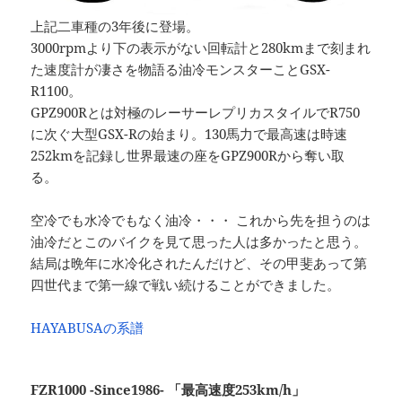
上記二車種の3年後に登場。
3000rpmより下の表示がない回転計と280kmまで刻まれ
た速度計が凄さを物語る油冷モンスターことGSX-
R1100。
GPZ900Rとは対極のレーサーレプリカスタイルでR750
に次ぐ大型GSX-Rの始まり。130馬力で最高速は時速
252kmを記録し世界最速の座をGPZ900Rから奪い取
る。
空冷でも水冷でもなく油冷・・・ これから先を担うのは
油冷だとこのバイクを見て思った人は多かったと思う。
結局は晩年に水冷化されたんだけど、その甲斐あって第
四世代まで第一線で戦い続けることができました。
HAYABUSAの系譜
FZR1000 -Since1986- 「最高速度253km/h」