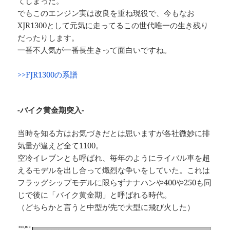
てしまった。
でもこのエンジン実は改良を重ね現役で、今もなお
XJR1300として元気に走ってるこの世代唯一の生き残り
だったりします。
一番不人気が一番長生きって面白いですね。
>>FJR1300の系譜
-バイク黄金期突入-
当時を知る方はお気づきだとは思いますが各社微妙に排
気量が違えど全て1100。
空冷イレブンとも呼ばれ、毎年のようにライバル車を超
えるモデルを出し合って熾烈な争いをしていた。これは
フラッグシップモデルに限らずナナハンや400や250も同
じで後に「バイク黄金期」と呼ばれる時代。
（どちらかと言うと中型が先で大型に飛び火した）