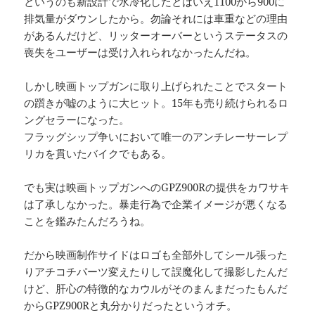
というのも新設計で水冷化したとはいえ1100から900に
排気量がダウンしたから。勿論それには車重などの理由
があるんだけど、リッターオーバーというステータスの
喪失をユーザーは受け入れられなかったんだね。
しかし映画トップガンに取り上げられたことでスタート
の躓きが嘘のように大ヒット。15年も売り続けられるロ
ングセラーになった。
フラッグシップ争いにおいて唯一のアンチレーサーレプ
リカを貫いたバイクでもある。
でも実は映画トップガンへのGPZ900Rの提供をカワサキ
は了承しなかった。暴走行為で企業イメージが悪くなる
ことを鑑みたんだろうね。
だから映画制作サイドはロゴも全部外してシール張った
りアチコチパーツ変えたりして誤魔化して撮影したんだ
けど、肝心の特徴的なカウルがそのまんまだったもんだ
からGPZ900Rと丸分かりだったというオチ。