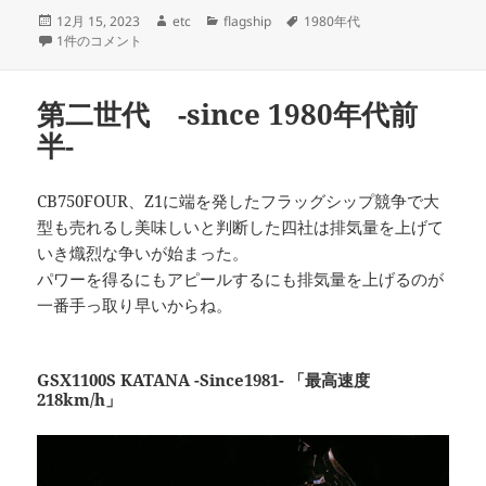
投
作
カ
タ
12月 15, 2023
etc
flagship
1980年代
稿
第三世代 -since 1980年代後半- への
成
テ
グ
1件のコメント
日:
者
ゴ
リ
ー
第二世代 -since 1980年代前
半-
CB750FOUR、Z1に端を発したフラッグシップ競争で大
型も売れるし美味しいと判断した四社は排気量を上げて
いき熾烈な争いが始まった。
パワーを得るにもアピールするにも排気量を上げるのが
一番手っ取り早いからね。
GSX1100S KATANA -Since1981- 「最高速度
218km/h」