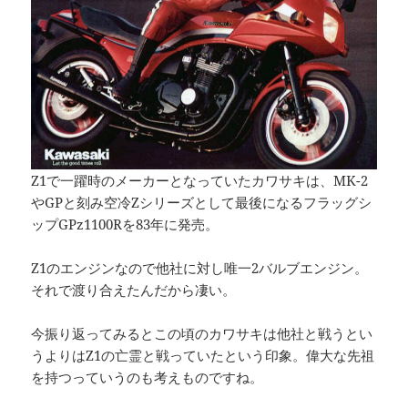
Z1で一躍時のメーカーとなっていたカワサキは、MK-2
やGPと刻み空冷Zシリーズとして最後になるフラッグシ
ップGPz1100Rを83年に発売。
Z1のエンジンなので他社に対し唯一2バルブエンジン。
それで渡り合えたんだから凄い。
今振り返ってみるとこの頃のカワサキは他社と戦うとい
うよりはZ1の亡霊と戦っていたという印象。偉大な先祖
を持つっていうのも考えものですね。