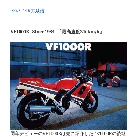
>>ZX-14Rの系譜
VF1000R -Since1984- 「最高速度246km/h」
同年デビューのVF1000Rは先に紹介したCB1100Rの後継