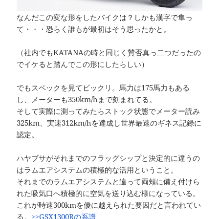
なんだこの変な形をしたバイクは？しかも漢字で隼っ
て・・・恐らく誰もが最初はそう思ったかと。
（社内でもKATANAの時と同じく賛否真っ二つだったの
でイケると踏んでこの形にしたらしい）
でもスペックを見てビックリ。馬力は175馬力もある
し、メーターも350km/hまで刻まれてる。
そして実際に測ってみたらストック状態でメーター読み
325km、実速312km/hを達成し世界最速のギネス記録に
認定。
ハヤブサがそれまでのフラッグシップと決定的に違うの
はラムエアシステムの積極的な活用ということ。
それまでのラムエアシステムと違って両頬に備え付けら
れた吸気口へ積極的に空気を送り込む様になっている。
これが時速300kmを優に越えられた要因だと言われてい
る。
>>GSX1300Rの系譜