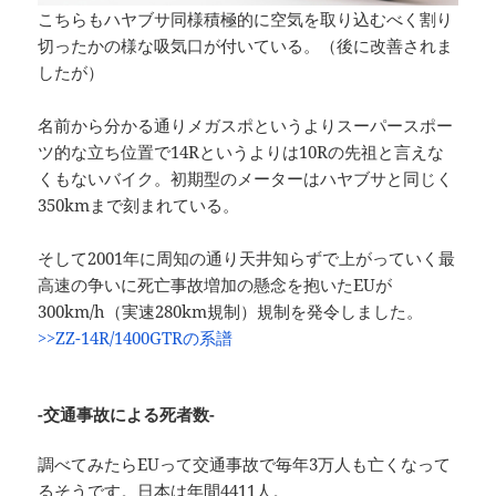
こちらもハヤブサ同様積極的に空気を取り込むべく割り
切ったかの様な吸気口が付いている。（後に改善されま
したが）
名前から分かる通りメガスポというよりスーパースポー
ツ的な立ち位置で14Rというよりは10Rの先祖と言えな
くもないバイク。初期型のメーターはハヤブサと同じく
350kmまで刻まれている。
そして2001年に周知の通り天井知らずで上がっていく最
高速の争いに死亡事故増加の懸念を抱いたEUが
300km/h（実速280km規制）規制を発令しました。
>>ZZ-14R/1400GTRの系譜
-交通事故による死者数-
調べてみたらEUって交通事故で毎年3万人も亡くなって
るそうです。日本は年間4411人。