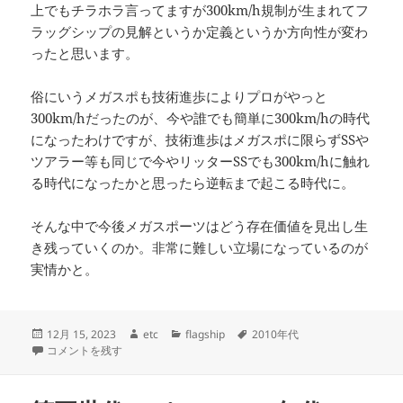
上でもチラホラ言ってますが300km/h規制が生まれてフ
ラッグシップの見解というか定義というか方向性が変わ
ったと思います。
俗にいうメガスポも技術進歩によりプロがやっと
300km/hだったのが、今や誰でも簡単に300km/hの時代
になったわけですが、技術進歩はメガスポに限らずSSや
ツアラー等も同じで今やリッターSSでも300km/hに触れ
る時代になったかと思ったら逆転まで起こる時代に。
そんな中で今後メガスポーツはどう存在価値を見出し生
き残っていくのか。非常に難しい立場になっているのが
実情かと。
投
作
カ
タ
12月 15, 2023
etc
flagship
2010年代
稿
第六世代 -since 2010年代- に
成
テ
グ
コメントを残す
日:
者
ゴ
リ
ー