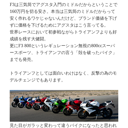
F3は三気筒でアグスタ入門のミドルだからということで
160万円を切る安さ。本当は三気筒のミドルだからって
安く作れるワケじゃないんだけど、ブランド価値を下げ
ずに価格を下げるためにアグスタはこう言ってる。
世界レースにおいて初参戦ながらトライアンフよりも好
成績を残す大健闘。
更にF3 800というレギュレーション無視の800ccスーパ
ースポーツ、トライアンフの言う「殻を破ったバイク」
までも発売。
トライアンフとしては面白いわけはなく、反撃の為のモ
デルチェンジでもあります。
見た目がガラッと変わって違うバイクになったと思われ