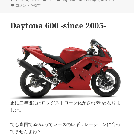
稿
Daytona 675/SE前期 -since 2006- に
成
テ
グ
コメントを残す
日:
者
ゴ
リ
ー
Daytona 600 -since 2005-
更に二年後にはロングストローク化がされ650となりま
した。
でも直四で650ccってレースのレギュレーションに合っ
てませんよね？