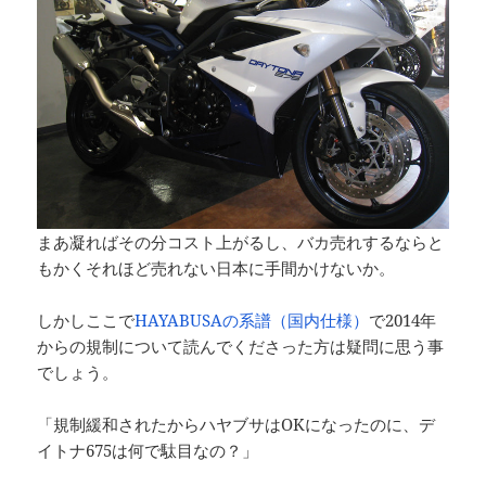
まあ凝ればその分コスト上がるし、バカ売れするならと
もかくそれほど売れない日本に手間かけないか。
しかしここで
HAYABUSAの系譜（国内仕様）
で2014年
からの規制について読んでくださった方は疑問に思う事
でしょう。
「規制緩和されたからハヤブサはOKになったのに、デ
イトナ675は何で駄目なの？」