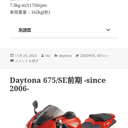
7.3kg-m/11750rpm
車両重量：162kg(乾)
系譜図
投
作
カ
タ
11月 24, 2023
etc
daytona
2000年代
,
401cc～
稿
Daytona 675/SE/R後期 -since 2009- に
成
テ
グ
コメントを残す
日:
者
ゴ
リ
ー
Daytona 675/SE前期 -since
2006-