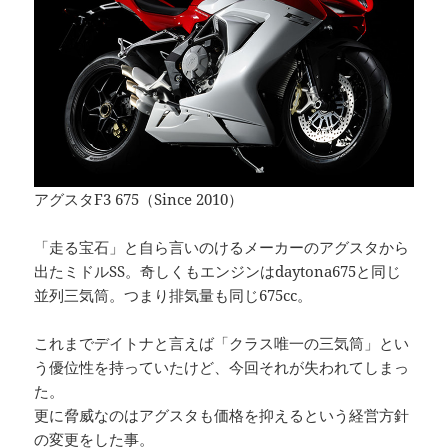
アグスタF3 675（Since 2010）
「走る宝石」と自ら言いのけるメーカーのアグスタから
出たミドルSS。奇しくもエンジンはdaytona675と同じ
並列三気筒。つまり排気量も同じ675cc。
これまでデイトナと言えば「クラス唯一の三気筒」とい
う優位性を持っていたけど、今回それが失われてしまっ
た。
更に脅威なのはアグスタも価格を抑えるという経営方針
の変更をした事。