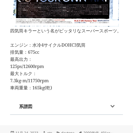
四気筒キラーという名がピッタリなスーパースポーツ。
エンジン：水冷4サイクルDOHC3気筒
排気量：675cc
最高出力：
125ps/12600rpm
最大トルク：
7.3kg-m/11750rpm
車両重量：165kg(乾)
系譜図
投
作
カ
タ
11月 24, 2023
etc
daytona
2000年代
,
401cc～