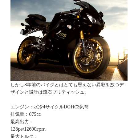
しかし8年前のバイクとはとても思えない異彩を放つデ
ザインと設計は流石ブリティッシュ。
エンジン：水冷4サイクルDOHC3気筒
排気量：675cc
最高出力：
128ps/12600rpm
最大トルク：