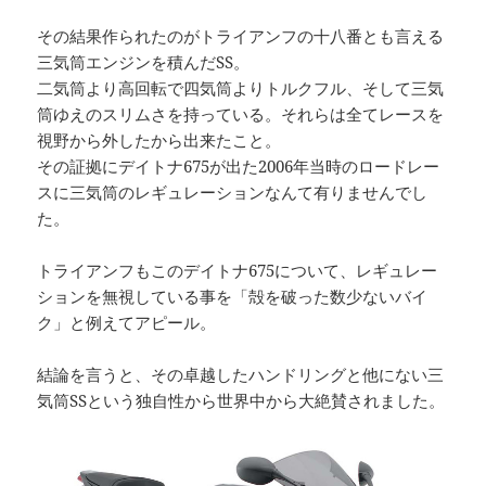
その結果作られたのがトライアンフの十八番とも言える
三気筒エンジンを積んだSS。
二気筒より高回転で四気筒よりトルクフル、そして三気
筒ゆえのスリムさを持っている。それらは全てレースを
視野から外したから出来たこと。
その証拠にデイトナ675が出た2006年当時のロードレー
スに三気筒のレギュレーションなんて有りませんでし
た。
トライアンフもこのデイトナ675について、レギュレー
ションを無視している事を「殻を破った数少ないバイ
ク」と例えてアピール。
結論を言うと、その卓越したハンドリングと他にない三
気筒SSという独自性から世界中から大絶賛されました。