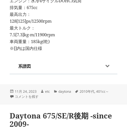
エンジン：水冷4サイクルDOHC3気筒
排気量：675cc
最高出力：
128[125]ps/12500rpm
最大トルク：
7.5[7.3]kg-m/11900rpm
車両重量：185kg(乾)
※[]内は国内仕様
系譜図
投
作
カ
タ
11月 24, 2023
etc
daytona
2010年代
,
401cc～
稿
Daytona 675 ABS/R -since 2014- に
成
テ
グ
コメントを残す
日:
者
ゴ
リ
ー
Daytona 675/SE/R後期 -since
2009-