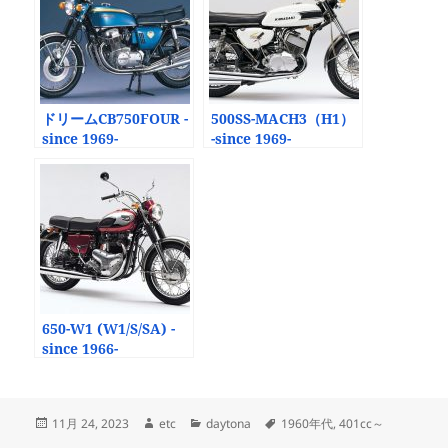
ドリームCB750FOUR -
500SS-MACH3（H1）
since 1969-
-since 1969-
650-W1 (W1/S/SA) -
since 1966-
投
作
カ
タ
11月 24, 2023
etc
daytona
1960年代
,
401cc～
稿
成
テ
グ