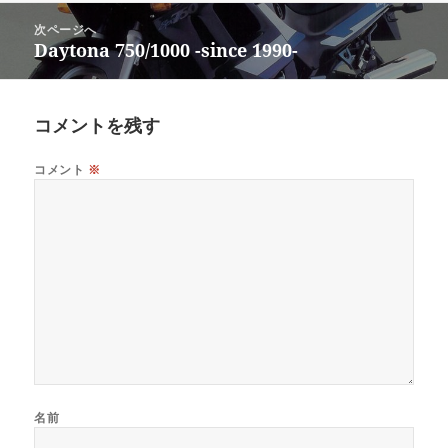
日:
者
ゴ
投
リ
次ページへ
稿
Daytona 750/1000 -since 1990-
ー
次
ナ
の
ビ
投
ゲ
稿:
コメントを残す
ー
シ
コメント
※
ョ
ン
名前