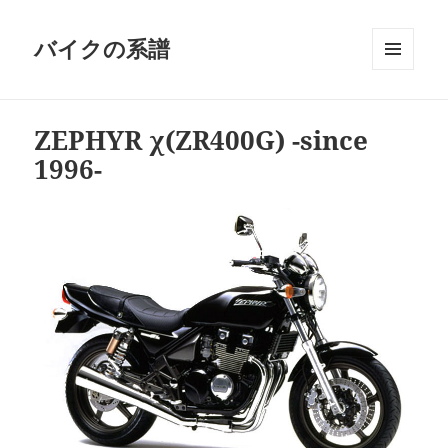
バイクの系譜
メニュ
ーとウ
ィジェ
ZEPHYR χ(ZR400G) -since
ット
1996-