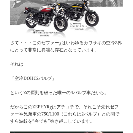
さて・・・このゼファーχはいわゆるカワサキの空冷Z界
にとって非常に異端な存在となっています。
それは
「空冷DOHC2バルブ」
というZの原則を破った唯一の4バルブ車だから。
だからこのZEPHYRχはアチコチで、それこそ先代ゼフ
ァーや兄弟車の750/1100（これらは2バルブ）との間で
すら波紋を”今でも”巻き起こしています。