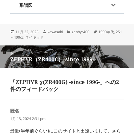
系譜図
投
作
カ
タ
11月 22, 2023
kawasaki
zephyr400
1990年代
,
251
稿
成
テ
グ
～400cc
,
ネイキッド
日:
者
ゴ
リ
投
ー
前
稿
ZEPHYR（ZR400C）-since 1989-
前
ナ
の
ビ
投
ゲ
稿:
「ZEPHYR χ(ZR400G) -since 1996-」への2
ー
件のフィードバック
シ
ョ
ン
匿名
よ
り:
1月 13, 2024 2:31 pm
最近(半年前ぐらい)にこのサイトと出逢いまして、さら