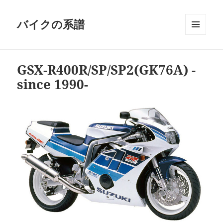
バイクの系譜
メニュ
ーとウ
ィジェ
GSX-R400R/SP/SP2(GK76A) -
ット
since 1990-