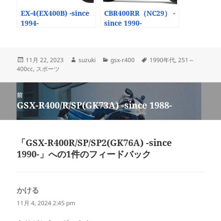
EX-4(EX400B) -since
CBR400RR（NC29） -
1994-
since 1990-
投
作
カ
タ
11月 22, 2023
suzuki
gsx-r400
1990年代
,
251～
稿
成
テ
グ
400cc
,
スポーツ
日:
者
ゴ
リ
投
ー
前
稿
GSX-R400/R/SP(GK73A) -since 1988-
前
ナ
の
ビ
投
ゲ
稿:
「GSX-R400R/SP/SP2(GK76A) -since
ー
1990-」への1件のフィードバック
シ
ョ
ン
かける
よ
り:
11月 4, 2024 2:45 pm