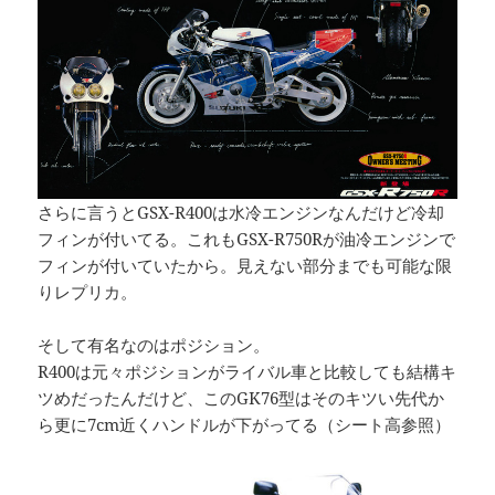
さらに言うとGSX-R400は水冷エンジンなんだけど冷却
フィンが付いてる。これもGSX-R750Rが油冷エンジンで
フィンが付いていたから。見えない部分までも可能な限
りレプリカ。
そして有名なのはポジション。
R400は元々ポジションがライバル車と比較しても結構キ
ツめだったんだけど、このGK76型はそのキツい先代か
ら更に7cm近くハンドルが下がってる（シート高参照）