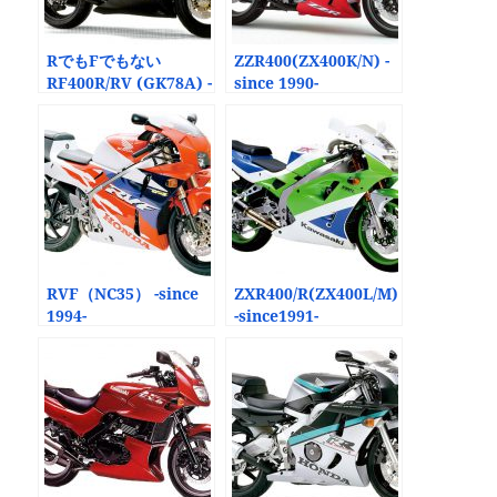
RでもFでもない
ZZR400(ZX400K/N) -
RF400R/RV (GK78A) -
since 1990-
since 1993-
RVF（NC35） -since
ZXR400/R(ZX400L/M)
1994-
-since1991-