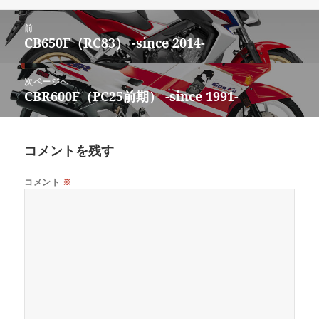
日:
者
ゴ
リ
投
ー
前
稿
CB650F（RC83） -since 2014-
前
ナ
の
ビ
投
次ページへ
ゲ
稿:
CBR600F（PC25前期） -since 1991-
次
ー
の
シ
投
ョ
稿:
コメントを残す
ン
コメント
※