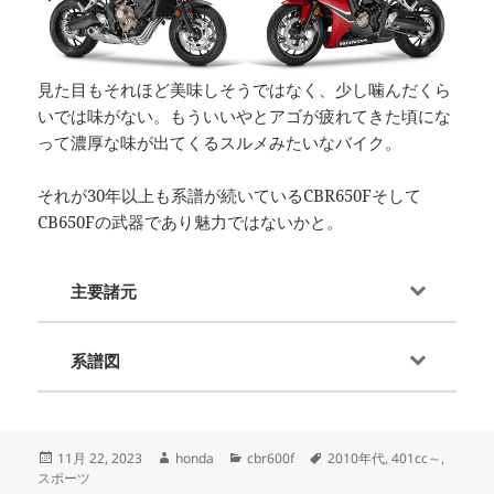
見た目もそれほど美味しそうではなく、少し噛んだくら
いでは味がない。もういいやとアゴが疲れてきた頃にな
って濃厚な味が出てくるスルメみたいなバイク。
それが30年以上も系譜が続いているCBR650Fそして
CB650Fの武器であり魅力ではないかと。
主要諸元
系譜図
投
作
カ
タ
11月 22, 2023
honda
cbr600f
2010年代
,
401cc～
,
稿
成
テ
グ
スポーツ