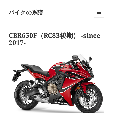
バイクの系譜
メニュ
ーとウ
ィジェ
CBR650F（RC83後期） -since
ット
2017-