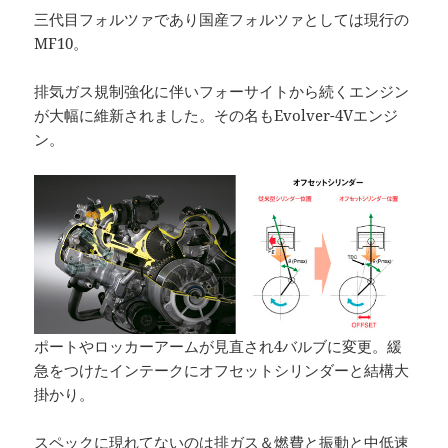
三代目フォルツァであり国産フォルツァとしては現行の
MF10。
排気ガス規制強化に伴いフォーサイトから続くエンジン
が大幅に維新されました。その名もEvolver-4Vエンジ
ン。
ポートやロッカーアームが見直され4バルブに変更。緩
急をつけたインテークにオフセットシリンダーと結構大
掛かり。
スペックに現れてないのは排ガス＆燃費と振動と中低速