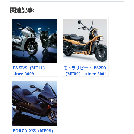
関連記事:
FAZE/S（MF11） -
モトラリピート PS250
since 2009-
（MF09） -since 2004-
FORZA X/Z（MF08）