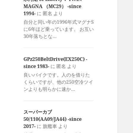
MAGNA （MC29） -since
1994-
に
匿名
より
自分と同い年の1996年式マグナS
に6年ほど乗っています。 お互い
30年落ちとな…
GPz250BeltDrive(EX250C) -
since 1983-
に
匿名
より
良いバイクです。人のを借りた
くらいですが、他の250空冷ツイ
ンよりも明らかに速か…
スーパーカブ
50/110(AA09/JA44) -since
2017-
に
旗艦車
より