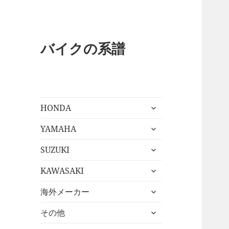
バイクの系譜
サ
HONDA
ブ
サ
メ
YAMAHA
ブ
ニ
サ
メ
SUZUKI
ュ
ブ
ニ
ー
サ
メ
KAWASAKI
ュ
を
ブ
ニ
ー
展
サ
メ
海外メーカー
ュ
を
開
ブ
ニ
ー
展
サ
メ
その他
ュ
を
開
ブ
ニ
ー