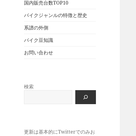
展
メ
国内販売台数TOP10
ュ
を
開
ニ
ー
展
バイクジャンルの特徴と歴史
ュ
を
開
ー
展
系譜の外側
を
開
展
バイク豆知識
開
お問い合わせ
検索
更新は基本的にTwitterでのみお