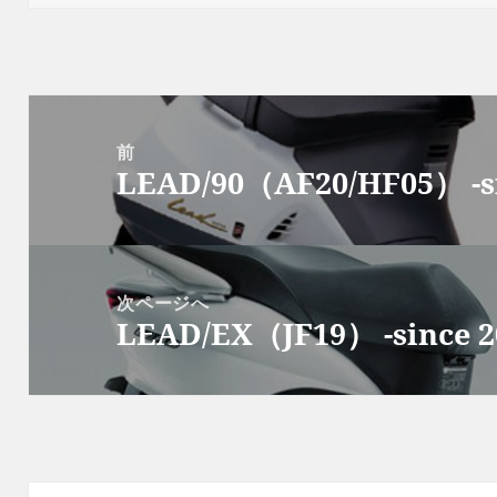
日:
者
ゴ
リ
ー
投
稿
前
LEAD/90（AF20/HF05） -si
ナ
前
ビ
の
ゲ
投
ー
稿:
次ページへ
シ
LEAD/EX（JF19） -since 2
次
ョ
の
ン
投
稿: