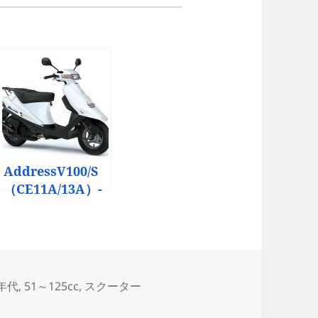
AddressV100/S
（CE11A/13A）-
since 1991-
0年代
,
51～125cc
,
スクーター