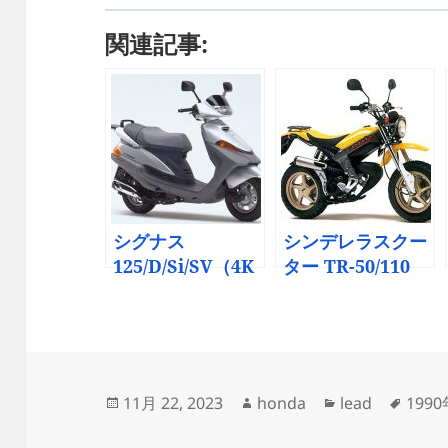
関連記事:
シグナス
シンデレラスクー
125/D/Si/SV（4K
ター TR-50/110
P/4TG/5CY/5NN
（CA1LA~B/CF12
）-since 1995-
A） -since 1997-
投
作
カ
タ
11月 22, 2023
honda
lead
199
稿
成
テ
グ