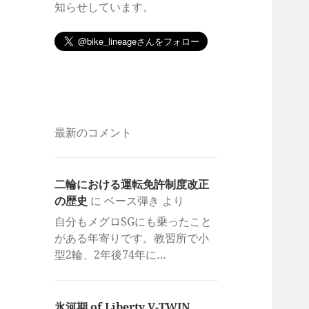
知らせしています。
最新のコメント
二輪における運転免許制度改正
の歴史
に
ベース弾き
より
自分もメグロSGにも乗ったこと
がある年寄りです。教習所で小
型2輪、2年後74年に…
氷河期 of Liberty V-TWIN