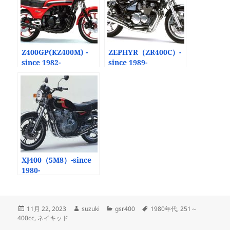
Z400GP(KZ400M) -
ZEPHYR（ZR400C）-
since 1982-
since 1989-
XJ400（5M8）-since
1980-
投
作
カ
タ
11月 22, 2023
suzuki
gsr400
1980年代
,
251～
稿
成
テ
グ
400cc
,
ネイキッド
日:
者
ゴ