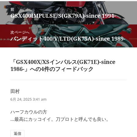
リ
投
ー
前
稿
GSX400IMPULSE/S(GK79A)-since 1994-
前
ナ
の
ビ
投
次ページへ
ゲ
稿:
バンディット400/V/LTD(GK75A)-since 1989-
次
ー
の
シ
投
ョ
稿:
「GSX400X/XSインパルス(GK71E)-since
ン
1986-」への4件のフィードバック
田村
よ
り:
6月 24, 2025 3:41 am
ハーフカウルの方
…最高にカッコイイ。刀プロトと呼んでも良い。
返信