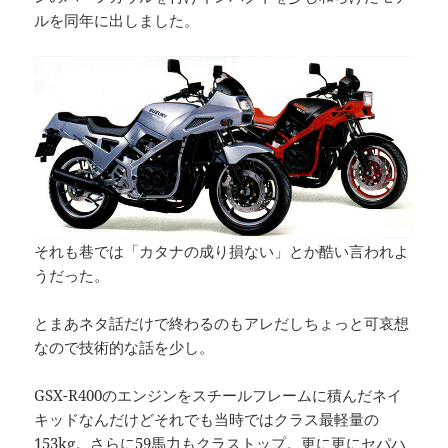
ルを同年に出しました。
それも巷では「カタナの成り損ない」とか酷い言われよ
うだった。
とまあネタ話だけで終わるのもアレだしちょっと可哀想
なので技術的な話を少し。
GSX-R400のエンジンをスチールフレームに積んだネイ
キッドなんだけどそれでも当時ではクラス最軽量の
153kg。さらに59馬力もクラストップ。更に更にセパハ