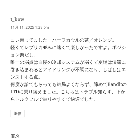
t_bow
よ
り:
11月 11, 2025 1:28 pm
コレ乗ってました。ハーフカウルの茶／オレンジ。
軽くてレプリカ並みに速くて楽しかったですよ。ポジシ
ョン楽だし。
唯一の弱点は自慢の冷却システムが弱くて夏場は渋滞に
巻き込まれるとアイドリングが不調になり、しばしばエ
ンストする点。
何度か診てもらっても結局よくならず、諦めてBanditの
LTDに乗り換えました。こちらはトラブル知らず、下か
らトルクフルで乗りやすくて快適でした。
返信
匿名
よ