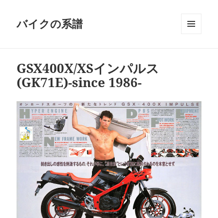
バイクの系譜
メニュ
ーとウ
ィジェ
GSX400X/XSインパルス
ット
(GK71E)-since 1986-