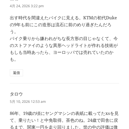
り:
4月 24, 2026 3:22 pm
出す時代を間違えたバイクに見える。KTMの初代Duke
の9年も前にこの造形は流石に前のめり過ぎたんだろ
う。
バイク乗りから嫌われがちな長方形の目じゃなくて、今
のストファイのような異形ヘッドライトが作れる技術が
もしも当時あったら、ヨーロッパでは売れていたのか
も。
返信
タロウ
よ
り:
5月 10, 2026 12:53 am
86年、19歳の頃にヤングマシンの表紙に載ってたxsを見
て、乗りたい！と中免取得。茶色のね。24歳で田舎に戻
るまで、関東一円を走り回りました。世の中の評価は微