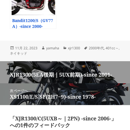
Bandit1200/S（GV77
A）-since 2000-
投
作
カ
タ
11月 22, 2023
yamaha
xjr1300
2000年代
,
401cc～
,
稿
成
テ
グ
ネイキッド
日:
者
ゴ
リ
投
ー
前
稿
XJR1300(5EA後期｜5UX前期)-since 2001-
前
ナ
の
ビ
投
次ページへ
ゲ
稿:
XS1100/E/S/SF(2H7~9)-since 1978-
次
ー
の
シ
投
ョ
稿:
「XJR1300/C(5UXB～｜2PN) -since 2006-」
ン
への1件のフィードバック