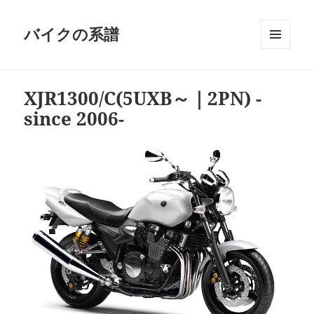
バイクの系譜
メニュ
ーとウ
ィジェ
XJR1300/C(5UXB～｜2PN) -
ット
since 2006-