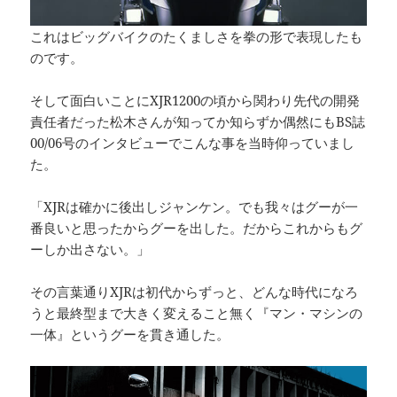
これはビッグバイクのたくましさを拳の形で表現したも
のです。
そして面白いことにXJR1200の頃から関わり先代の開発
責任者だった松木さんが知ってか知らずか偶然にもBS誌
00/06号のインタビューでこんな事を当時仰っていまし
た。
「XJRは確かに後出しジャンケン。でも我々はグーが一
番良いと思ったからグーを出した。だからこれからもグ
ーしか出さない。」
その言葉通りXJRは初代からずっと、どんな時代になろ
うと最終型まで大きく変えること無く『マン・マシンの
一体』というグーを貫き通した。