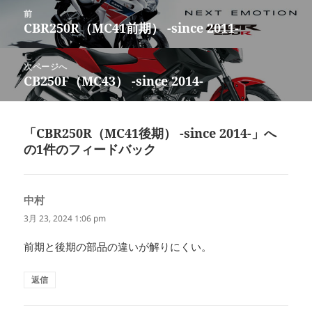
リ
投
ー
前
稿
CBR250R（MC41前期） -since 2011-
前
ナ
の
ビ
投
次ページへ
ゲ
稿:
CB250F（MC43） -since 2014-
次
ー
の
シ
投
ョ
稿:
「CBR250R（MC41後期） -since 2014-」へ
ン
の1件のフィードバック
中村
よ
り:
3月 23, 2024 1:06 pm
前期と後期の部品の違いが解りにくい。
返信