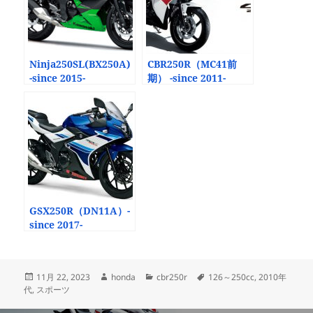
Ninja250SL(BX250A)
CBR250R（MC41前
-since 2015-
期） -since 2011-
GSX250R（DN11A）-
since 2017-
投
作
カ
タ
11月 22, 2023
honda
cbr250r
126～250cc
,
2010年
稿
成
テ
グ
代
,
スポーツ
日:
者
ゴ