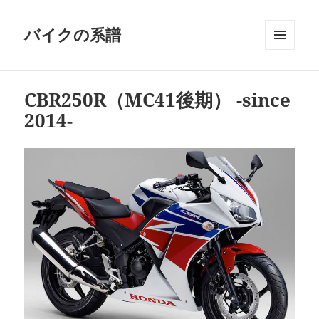
バイクの系譜
メニュ
ーとウ
ィジェ
CBR250R（MC41後期） -since
ット
2014-