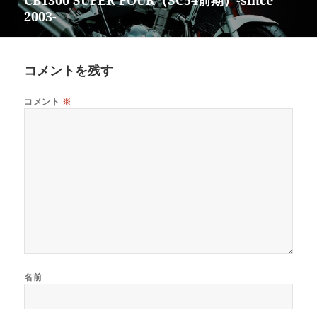
CB1300 SUPER FOUR（SC54前期）-since
次
シ
2003-
の
ョ
投
ン
稿:
コメントを残す
コメント
※
名前