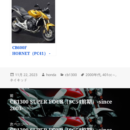
CB600F
HORNET（PC41） -
since 2007-
投
作
カ
タ
11月 22, 2023
honda
cb1300
2000年代
,
401cc～
,
稿
成
テ
グ
ネイキッド
日:
者
ゴ
リ
投
ー
前
稿
CB1300 SUPER FOUR（SC54前期）-since
前
ナ
2003-
の
ビ
投
ゲ
稿:
次ページへ
ー