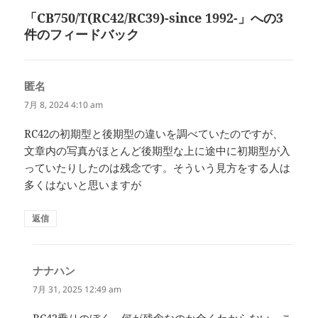
ン
稿:
「CB750/T(RC42/RC39)-since 1992-」への3
件のフィードバック
匿名
よ
り:
7月 8, 2024 4:10 am
RC42の初期型と後期型の違いを調べていたのですが、
文章内の写真がほとんど後期型な上に途中に初期型が入
っていたりしたのは残念です。そういう見方をする人は
多くはないと思いますが
返信
ナナハン
よ
り:
7月 31, 2025 12:49 am