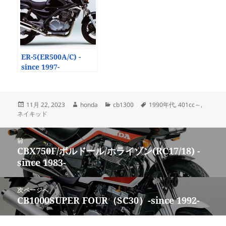
ER-5(ER500A/C) -
since 1997-
投
作
カ
タ
11月 22, 2023
honda
cb1300
1990年代
,
401cc～
,
稿
成
テ
グ
ネイキッド
日:
者
ゴ
リ
投
ー
前
稿
CBX750F/ボルドール/ホライゾン(RC17/18) -
前
ナ
since 1983-
の
ビ
投
ゲ
稿:
次ページへ
ー
CB1000SUPER FOUR（SC30）-since 1992-
次
シ
の
ョ
投