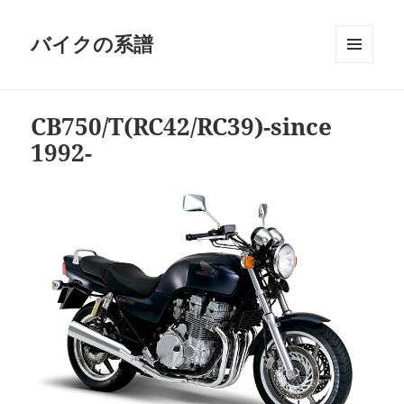
バイクの系譜
メニュ
ーとウ
ィジェ
CB750/T(RC42/RC39)-since
ット
1992-