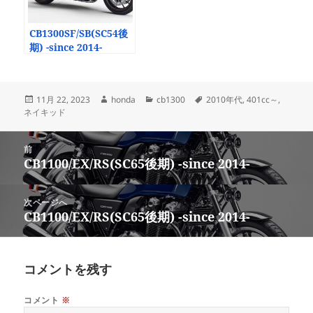
CB1300SF/SB(SC54後
期) -since 2014-
投
作
カ
タ
11月 22, 2023
honda
cb1300
2010年代
,
401cc～
,
稿
成
テ
グ
ネイキッド
日:
者
ゴ
リ
投
ー
前
稿
CB1100/EX/RS(SC65後期) -since 2014-
前
ナ
の
ビ
投
次ページへ
ゲ
稿:
CB1100/EX/RS(SC65後期) -since 2014-
次
ー
の
シ
投
ョ
稿:
コメントを残す
ン
コメント
※