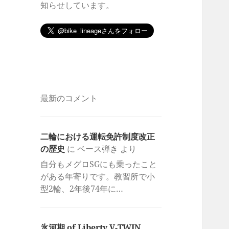
知らせしています。
最新のコメント
二輪における運転免許制度改正
の歴史
に
ベース弾き
より
自分もメグロSGにも乗ったこと
がある年寄りです。教習所で小
型2輪、2年後74年に…
氷河期 of Liberty V-TWIN