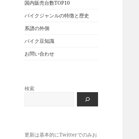
展
メ
国内販売台数TOP10
ュ
を
開
ニ
ー
展
バイクジャンルの特徴と歴史
ュ
を
開
ー
展
系譜の外側
を
開
展
バイク豆知識
開
お問い合わせ
検索
更新は基本的にTwitterでのみお