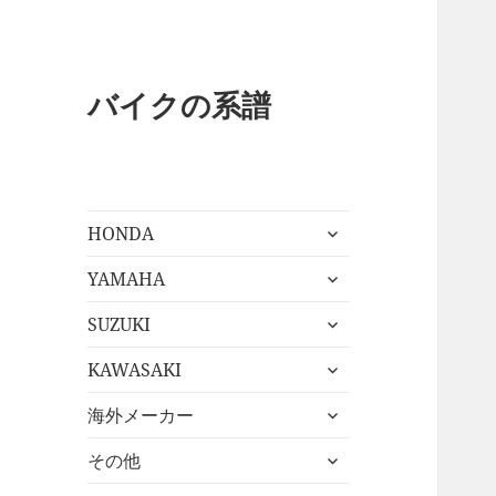
バイクの系譜
サ
HONDA
ブ
サ
メ
YAMAHA
ブ
ニ
サ
メ
SUZUKI
ュ
ブ
ニ
ー
サ
メ
KAWASAKI
ュ
を
ブ
ニ
ー
展
サ
メ
海外メーカー
ュ
を
開
ブ
ニ
ー
展
サ
メ
その他
ュ
を
開
ブ
ニ
ー