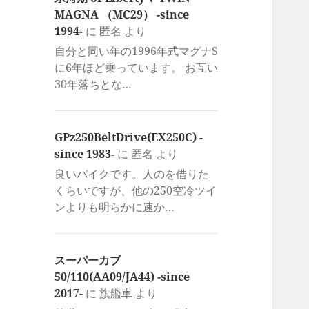
MAGNA （MC29） -since
1994-
に
匿名
より
自分と同い年の1996年式マグナS
に6年ほど乗っています。 お互い
30年落ちとな…
GPz250BeltDrive(EX250C) -
since 1983-
に
匿名
より
良いバイクです。人のを借りた
くらいですが、他の250空冷ツイ
ンよりも明らかに速か…
スーパーカブ
50/110(AA09/JA44) -since
2017-
に
旗艦車
より