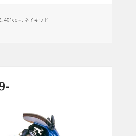
代
,
401cc～
,
ネイキッド
9-