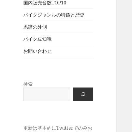
展
メ
国内販売台数TOP10
ュ
を
開
ニ
ー
展
バイクジャンルの特徴と歴史
ュ
を
開
ー
展
系譜の外側
を
開
展
バイク豆知識
開
お問い合わせ
検索
更新は基本的にTwitterでのみお