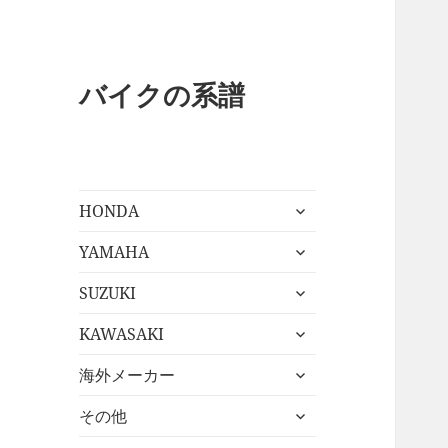
バイクの系譜
サ
HONDA
ブ
サ
メ
YAMAHA
ブ
ニ
サ
メ
SUZUKI
ュ
ブ
ニ
ー
サ
メ
KAWASAKI
ュ
を
ブ
ニ
ー
展
サ
メ
海外メーカー
ュ
を
開
ブ
ニ
ー
展
サ
メ
その他
ュ
を
開
ブ
ニ
ー