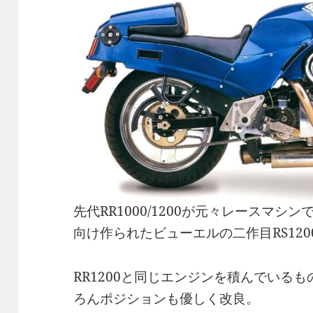
先代RR1000/1200が元々レースマ
向け作られたビューエルの二作目RS1200
RR1200と同じエンジンを積んでいる
ろんポジションも優しく改良。