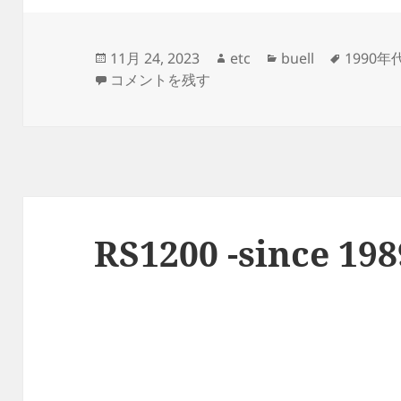
投
作
カ
タ
11月 24, 2023
etc
buell
1990年
稿
S2/S2T Thunderbolt -since 1994- に
成
テ
グ
コメントを残す
日:
者
ゴ
リ
ー
RS1200 -since 198