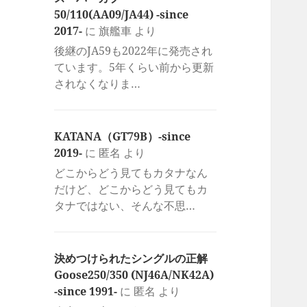
50/110(AA09/JA44) -since
2017-
に
旗艦車
より
後継のJA59も2022年に発売され
ています。5年くらい前から更新
されなくなりま…
KATANA（GT79B）-since
2019-
に
匿名
より
どこからどう見てもカタナなん
だけど、どこからどう見てもカ
タナではない、そんな不思…
決めつけられたシングルの正解
Goose250/350 (NJ46A/NK42A)
-since 1991-
に
匿名
より