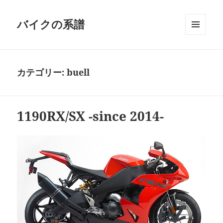
バイクの系譜
メニュ
ーとウ
ィジェ
ット
カテゴリー:
buell
1190RX/SX -since 2014-