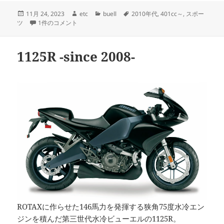
投
作
カ
タ
11月 24, 2023
etc
buell
2010年代
,
401cc～
,
スポー
稿
1190RS -since 2011- への
成
テ
グ
ツ
1件のコメント
日:
者
ゴ
リ
ー
1125R -since 2008-
ROTAXに作らせた146馬力を発揮する狭角75度水冷エン
ジンを積んだ第三世代水冷ビューエルの1125R。