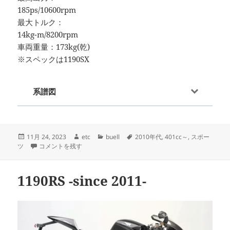
185ps/10600rpm
最大トルク：
14kg-m/8200rpm
車両重量：173kg(乾)
※スペックは1190SX
系譜図
投
作
カ
タ
11月 24, 2023
etc
buell
2010年代
,
401cc～
,
スポー
稿
1190RX/SX -since 2014- に
成
テ
グ
ツ
コメントを残す
日:
者
ゴ
リ
ー
1190RS -since 2011-