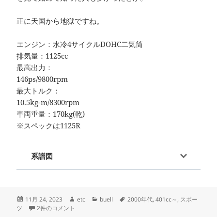
正に天国から地獄ですね。
エンジン：水冷4サイクルDOHC二気筒
排気量：1125cc
最高出力：
146ps/9800rpm
最大トルク：
10.5kg-m/8300rpm
車両重量：170kg(乾)
※スペックは1125R
系譜図
投
作
カ
タ
11月 24, 2023
etc
buell
2000年代
,
401cc～
,
スポー
稿
1125R -since 2008- への
成
テ
グ
ツ
2件のコメント
日:
者
ゴ